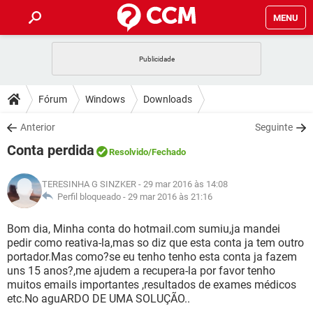
MENU
INÍCIO
JOGOS
WHATSAPP
DICAS
Fórum
Windows
Downloads
CELULAR
FACEBOOK
JOGOS
WHATSAPP
DOWNLOADS
Anterior
Seguinte
OUTLOOK
EXCEL
CELULAR
FACEBOOK
Conta perdida
INSTAGRAM
JOGOS
GMAIL
WHATSAPP
Resolvido
/Fechado
FÓRUM
OUTLOOK
EXCEL
GUIA DE COMPRAS
CELULAR
FACEBOOK
TERESINHA G SINZKER
- 29 mar 2016 às 14:08
INSTAGRAM
JOGOS
GMAIL
WHATSAPP
GLOSSÁRIO
Perfil bloqueado -
29 mar 2016 às 21:16
OUTLOOK
EXCEL
GUIA DE COMPRAS
CELULAR
FACEBOOK
INSTAGRAM
JOGOS
GMAIL
WHATSAPP
Bom dia, Minha conta do hotmail.com sumiu,ja mandei
OUTLOOK
EXCEL
pedir como reativa-la,mas so diz que esta conta ja tem outro
GUIA DE COMPRAS
CELULAR
FACEBOOK
portador.Mas como?se eu tenho tenho esta conta ja fazem
INSTAGRAM
GMAIL
uns 15 anos?,me ajudem a recupera-la por favor tenho
OUTLOOK
EXCEL
GUIA DE COMPRAS
muitos emails importantes ,resultados de exames médicos
INSTAGRAM
GMAIL
etc.No aguARDO DE UMA SOLUÇÃO..