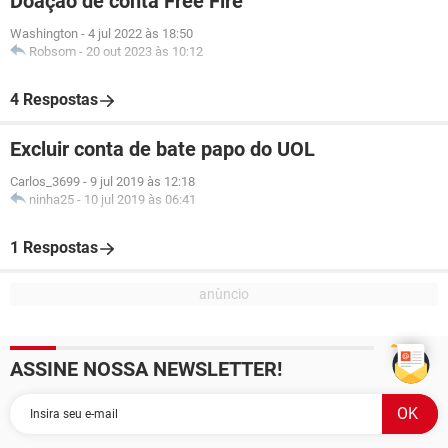
Doação de conta Free Fire
Washington
-
4 jul 2022 às 18:50
Robsom
-
20 out 2023 às 10:12
4 Respostas
Excluir conta de bate papo do UOL
Carlos_3699
-
9 jul 2019 às 12:18
ninha25
-
10 jul 2019 às 06:41
1 Respostas
ASSINE NOSSA NEWSLETTER!