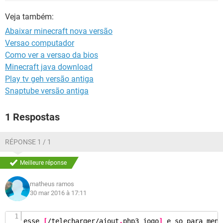
GUIA DE COMPRAS
Veja também:
Abaixar minecraft nova versão
Versao computador
Como ver a versao da bios
Minecraft java download
Play tv geh versão antiga
Snaptube versão antiga
1 Respostas
RÉPONSE 1 / 1
Meilleure réponse
matheus ramos
30 mar 2016 à 17:11
esse 
[
/telecharger/
ajout
.
php3 jogo
]
 e so para meno