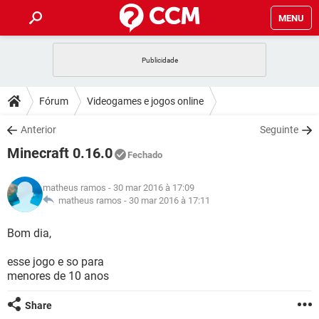
MENU
INÍCIO
JOGOS
WHATSAPP
DICAS
Fórum
Videogames e jogos online
CELULAR
FACEBOOK
JOGOS
WHATSAPP
DOWNLOADS
Anterior
Seguinte
OUTLOOK
EXCEL
CELULAR
FACEBOOK
Minecraft 0.16.0
INSTAGRAM
JOGOS
GMAIL
WHATSAPP
Fechado
FÓRUM
OUTLOOK
EXCEL
GUIA DE COMPRAS
CELULAR
FACEBOOK
matheus ramos
- 30 mar 2016 à 17:09
INSTAGRAM
JOGOS
GMAIL
WHATSAPP
GLOSSÁRIO
matheus ramos -
30 mar 2016 à 17:11
OUTLOOK
EXCEL
GUIA DE COMPRAS
CELULAR
FACEBOOK
INSTAGRAM
JOGOS
GMAIL
WHATSAPP
Bom dia,
OUTLOOK
EXCEL
GUIA DE COMPRAS
CELULAR
FACEBOOK
esse jogo e so para
INSTAGRAM
GMAIL
menores de 10 anos
OUTLOOK
EXCEL
GUIA DE COMPRAS
INSTAGRAM
GMAIL
Share