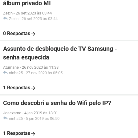
álbum privado MI
Zezin
-
26 set 2023 às 03:44
Zezin
-
26 set 2023 às 03:44
0 Respostas
Assunto de desbloqueio de TV Samsung -
senha esquecida
Atumane
-
26 nov 2020 às 11:38
ninha25
-
27 nov 2020 às 05:05
1 Respostas
Como descobri a senha do Wifi pelo IP?
Josezamo
-
4 jan 2019 às 13:01
ninha25
-
5 jan 2019 às 06:50
1 Respostas