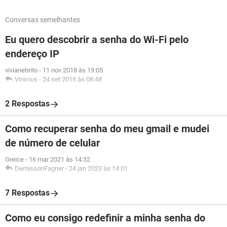
Conversas semelhantes
Eu quero descobrir a senha do Wi-Fi pelo
endereço IP
vivianebrito
-
11 nov 2018 às 19:05
Vinicius
-
24 set 2019 às 08:48
2 Respostas
Como recuperar senha do meu gmail e mudei
de número de celular
Greice
-
16 mar 2021 às 14:32
DemissonFagner
-
24 jan 2023 às 14:01
7 Respostas
Como eu consigo redefinir a minha senha do