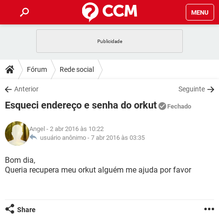
MENU
INÍCIO
JOGOS
WHATSAPP
DICAS
Fórum
Rede social
CELULAR
FACEBOOK
JOGOS
WHATSAPP
DOWNLOADS
Anterior
Seguinte
OUTLOOK
EXCEL
CELULAR
FACEBOOK
Esqueci endereço e senha do orkut
INSTAGRAM
JOGOS
GMAIL
WHATSAPP
Fechado
FÓRUM
OUTLOOK
EXCEL
GUIA DE COMPRAS
CELULAR
FACEBOOK
Angel
- 2 abr 2016 às 10:22
INSTAGRAM
JOGOS
GMAIL
WHATSAPP
GLOSSÁRIO
usuário anônimo -
7 abr 2016 às 03:35
OUTLOOK
EXCEL
GUIA DE COMPRAS
CELULAR
FACEBOOK
INSTAGRAM
JOGOS
GMAIL
WHATSAPP
Bom dia,
OUTLOOK
EXCEL
Queria recupera meu orkut alguém me ajuda por favor
GUIA DE COMPRAS
CELULAR
FACEBOOK
INSTAGRAM
GMAIL
OUTLOOK
EXCEL
GUIA DE COMPRAS
INSTAGRAM
GMAIL
Share