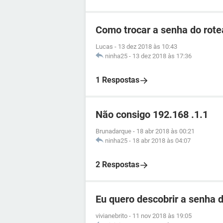
Como trocar a senha do rotea
Lucas
-
13 dez 2018 às 10:43
ninha25
-
13 dez 2018 às 17:36
1 Respostas
Não consigo 192.168 .1.1
Brunadarque
-
18 abr 2018 às 00:21
ninha25
-
18 abr 2018 às 04:07
2 Respostas
Eu quero descobrir a senha d
vivianebrito
-
11 nov 2018 às 19:05