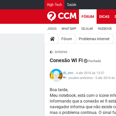
High-Tech
Saúde
FÓRUM
DICAS
JOGOS
WHATSAPP
CELULAR
FACEBOOK
Fórum
Problemas Internet
Anterior
Conexão WI FI
Fechado
dil_stm
- 4 abr 2016 às 13:37
usuário anônimo -
5 abr 2016 às
Boa tarde,
Meu notebook, está com o ícone infer
informando que a conexão wi fi está
navegador informa que não existe co
mas o problema continua. O sinal f