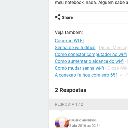
meu notebook, nada. Alguém sabe a
Share
Veja também:
Conexão WI FI
Senha de wi-fi difícil
-
Dicas -Mensag
Como conectar computador no wi-fi
Como aumentar o alcance do wi-fi
-
Como mudar senha wi-fi
-
Dicas -Wi-
A conexao falhou com erro 651
✓
-
2 Respostas
RESPOSTA 1 / 2
usuário anônimo
5 abr 2016 às 02:14