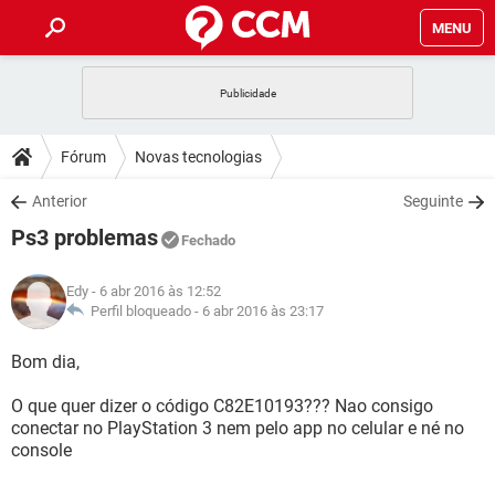
MENU
INÍCIO
JOGOS
WHATSAPP
DICAS
Fórum
Novas tecnologias
CELULAR
FACEBOOK
JOGOS
WHATSAPP
DOWNLOADS
Anterior
Seguinte
OUTLOOK
EXCEL
CELULAR
FACEBOOK
Ps3 problemas
INSTAGRAM
JOGOS
GMAIL
WHATSAPP
Fechado
FÓRUM
OUTLOOK
EXCEL
GUIA DE COMPRAS
CELULAR
FACEBOOK
Edy
- 6 abr 2016 às 12:52
INSTAGRAM
JOGOS
GMAIL
WHATSAPP
GLOSSÁRIO
Perfil bloqueado -
6 abr 2016 às 23:17
OUTLOOK
EXCEL
GUIA DE COMPRAS
CELULAR
FACEBOOK
INSTAGRAM
JOGOS
GMAIL
WHATSAPP
Bom dia,
OUTLOOK
EXCEL
GUIA DE COMPRAS
CELULAR
FACEBOOK
O que quer dizer o código C82E10193??? Nao consigo
INSTAGRAM
GMAIL
conectar no PlayStation 3 nem pelo app no celular e né no
OUTLOOK
EXCEL
GUIA DE COMPRAS
console
INSTAGRAM
GMAIL