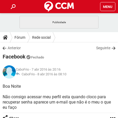
MENU
INÍCIO
JOGOS
WHATSAPP
DICAS
Fórum
Rede social
CELULAR
FACEBOOK
JOGOS
WHATSAPP
DOWNLOADS
Anterior
Seguinte
OUTLOOK
EXCEL
CELULAR
FACEBOOK
Facebook
INSTAGRAM
JOGOS
GMAIL
WHATSAPP
Fechado
FÓRUM
OUTLOOK
EXCEL
GUIA DE COMPRAS
CELULAR
FACEBOOK
CaboFrio
- 7 abr 2016 às 20:16
INSTAGRAM
JOGOS
GMAIL
WHATSAPP
GLOSSÁRIO
CaboFrio -
8 abr 2016 às 08:10
OUTLOOK
EXCEL
GUIA DE COMPRAS
CELULAR
FACEBOOK
INSTAGRAM
JOGOS
GMAIL
WHATSAPP
Boa Noite
OUTLOOK
EXCEL
GUIA DE COMPRAS
CELULAR
FACEBOOK
Não consigo acessar meu perfil esta quando cloco para
INSTAGRAM
GMAIL
recuperar senha aparece um e-mail que não é o meu o que
OUTLOOK
EXCEL
GUIA DE COMPRAS
eu faço
INSTAGRAM
GMAIL