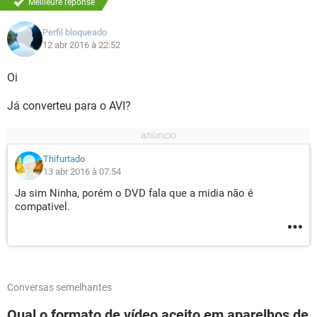
Meilleure réponse
Perfil bloqueado
12 abr 2016 à 22:52
Oi
Já converteu para o AVI?
Thifurtado
13 abr 2016 à 07:54
Ja sim Ninha, porém o DVD fala que a midia não é
compativel.
Conversas semelhantes
Qual o formato de vídeo aceito em aparelhos de