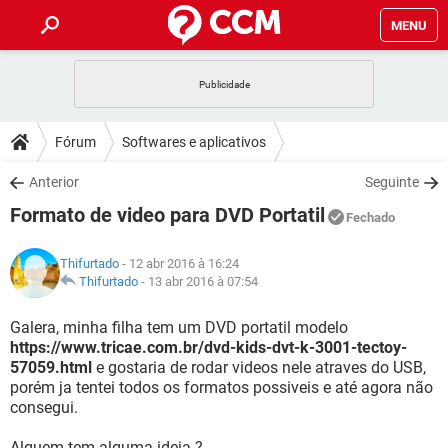
MENU
INÍCIO
JOGOS
WHATSAPP
DICAS
Fórum
Softwares e aplicativos
CELULAR
FACEBOOK
JOGOS
WHATSAPP
DOWNLOADS
Anterior
Seguinte
OUTLOOK
EXCEL
CELULAR
FACEBOOK
Formato de video para DVD Portatil
INSTAGRAM
JOGOS
GMAIL
WHATSAPP
Fechado
FÓRUM
OUTLOOK
EXCEL
GUIA DE COMPRAS
CELULAR
FACEBOOK
Thifurtado
- 12 abr 2016 à 16:24
INSTAGRAM
JOGOS
GMAIL
WHATSAPP
GLOSSÁRIO
Thifurtado
-
13 abr 2016 à 07:54
OUTLOOK
EXCEL
GUIA DE COMPRAS
CELULAR
FACEBOOK
INSTAGRAM
JOGOS
GMAIL
WHATSAPP
Galera, minha filha tem um DVD portatil modelo
OUTLOOK
EXCEL
https://www.tricae.com.br/dvd-kids-dvt-k-3001-tectoy-
GUIA DE COMPRAS
CELULAR
FACEBOOK
57059.html
e gostaria de rodar videos nele atraves do USB,
INSTAGRAM
GMAIL
porém ja tentei todos os formatos possiveis e até agora não
OUTLOOK
EXCEL
GUIA DE COMPRAS
consegui.
INSTAGRAM
GMAIL
Alguem tem alguma ideia ?