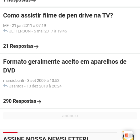
Como assistir filme de pen drive na TV?
MF
-
21 jan 2011 à 07:19
JEFFERSON
-
5 mai 2017 à 19:46
21 Respostas
Formato geralmente aceito em aparelhos de
DVD
marcioburiti
-
3 set 2009 à 13:52
Jsantos
-
13 dez 2018 à 20:24
290 Respostas
ASSINE NOSSA NEWSLETTER!