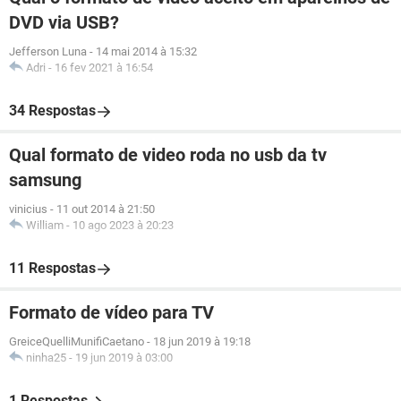
DVD via USB?
Jefferson Luna
-
14 mai 2014 à 15:32
Adri
-
16 fev 2021 à 16:54
34 Respostas
Qual formato de video roda no usb da tv
samsung
vinicius
-
11 out 2014 à 21:50
William
-
10 ago 2023 à 20:23
11 Respostas
Formato de vídeo para TV
GreiceQuelliMunifiCaetano
-
18 jun 2019 à 19:18
ninha25
-
19 jun 2019 à 03:00
1 Respostas