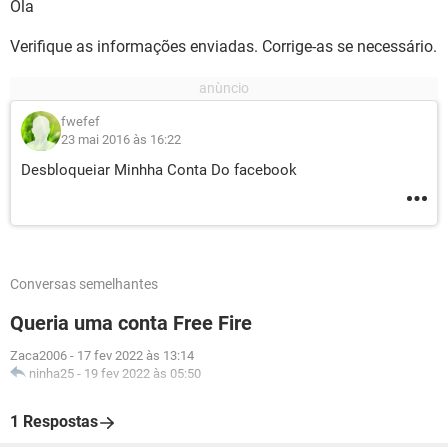
Ola
Verifique as informações enviadas. Corrige-as se necessário.
fwefef
23 mai 2016 às 16:22
Desbloqueiar Minhha Conta Do facebook
Conversas semelhantes
Queria uma conta Free Fire
Zaca2006
-
17 fev 2022 às 13:14
ninha25
-
19 fev 2022 às 05:50
1 Respostas