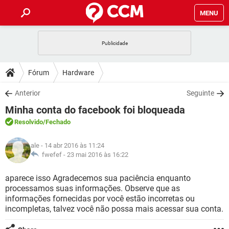
MENU
INÍCIO
JOGOS
WHATSAPP
DICAS
Fórum
Hardware
CELULAR
FACEBOOK
JOGOS
WHATSAPP
DOWNLOADS
Anterior
Seguinte
OUTLOOK
EXCEL
CELULAR
FACEBOOK
Minha conta do facebook foi bloqueada
INSTAGRAM
JOGOS
GMAIL
WHATSAPP
FÓRUM
OUTLOOK
EXCEL
Resolvido
/Fechado
GUIA DE COMPRAS
CELULAR
FACEBOOK
INSTAGRAM
JOGOS
GMAIL
WHATSAPP
GLOSSÁRIO
OUTLOOK
ale
- 14 abr 2016 às 11:24
EXCEL
GUIA DE COMPRAS
CELULAR
FACEBOOK
fwefef -
23 mai 2016 às 16:22
INSTAGRAM
JOGOS
GMAIL
WHATSAPP
OUTLOOK
EXCEL
aparece isso Agradecemos sua paciência enquanto
GUIA DE COMPRAS
CELULAR
FACEBOOK
processamos suas informações. Observe que as
INSTAGRAM
GMAIL
informações fornecidas por você estão incorretas ou
OUTLOOK
EXCEL
GUIA DE COMPRAS
incompletas, talvez você não possa mais acessar sua conta.
INSTAGRAM
GMAIL