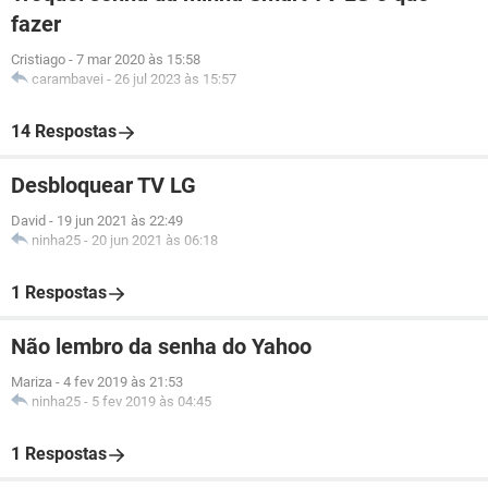
fazer
Cristiago
-
7 mar 2020 às 15:58
carambavei
-
26 jul 2023 às 15:57
14 Respostas
Desbloquear TV LG
David
-
19 jun 2021 às 22:49
ninha25
-
20 jun 2021 às 06:18
1 Respostas
Não lembro da senha do Yahoo
Mariza
-
4 fev 2019 às 21:53
ninha25
-
5 fev 2019 às 04:45
1 Respostas