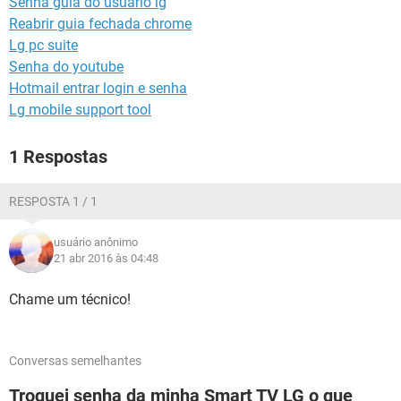
Senha guia do usuario lg
GUIA DE COMPRAS
Reabrir guia fechada chrome
Lg pc suite
Senha do youtube
Hotmail entrar login e senha
Lg mobile support tool
1 Respostas
RESPOSTA 1 / 1
usuário anônimo
21 abr 2016 às 04:48
Chame um técnico!
Conversas semelhantes
Troquei senha da minha Smart TV LG o que