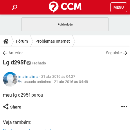
MENU
INÍCIO
JOGOS
WHATSAPP
DICAS
Fórum
Problemas Internet
CELULAR
FACEBOOK
JOGOS
WHATSAPP
DOWNLOADS
Anterior
Seguinte
OUTLOOK
EXCEL
CELULAR
FACEBOOK
Lg d295f
INSTAGRAM
JOGOS
GMAIL
WHATSAPP
Fechado
FÓRUM
OUTLOOK
EXCEL
GUIA DE COMPRAS
CELULAR
FACEBOOK
limalimalima
- 21 abr 2016 às 04:27
INSTAGRAM
JOGOS
GMAIL
WHATSAPP
GLOSSÁRIO
usuário anônimo -
21 abr 2016 às 04:48
OUTLOOK
EXCEL
GUIA DE COMPRAS
CELULAR
FACEBOOK
INSTAGRAM
JOGOS
GMAIL
WHATSAPP
meu lg d295f parou
OUTLOOK
EXCEL
GUIA DE COMPRAS
CELULAR
FACEBOOK
Share
INSTAGRAM
GMAIL
OUTLOOK
EXCEL
GUIA DE COMPRAS
Veja também:
INSTAGRAM
GMAIL