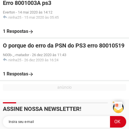
Erro 8001003A ps3
Everton
-
14 mai 2020 às 14:12
ninha25
-
15 mai 2020 às 05:45
1 Respostas
O porque do erro da PSN do PS3 erro 80010519
N00b-_-matador
-
26 dez 2020 às 11:43
ninha25
-
26 dez 2020 às 16:24
1 Respostas
ASSINE NOSSA NEWSLETTER!