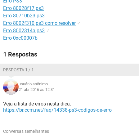
Erro PS3
GUIA DE COMPRAS
Erro 80028f17 ps3
Erro 80710b23 ps3
Erro 8002f310 ps3 como resolver
✓
Erro 8002314a ps3
✓
Erro 0xc00007b
1 Respostas
RESPOSTA 1 / 1
usuário anônimo
21 abr 2016 às 12:31
Veja a lista de erros nesta dica:
https://br.ccm.net/faq/14338-ps3-codigos-de-erro
Conversas semelhantes