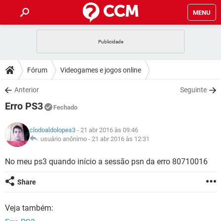
MENU
INÍCIO
JOGOS
WHATSAPP
DICAS
Fórum
Videogames e jogos online
CELULAR
FACEBOOK
JOGOS
WHATSAPP
DOWNLOADS
Anterior
Seguinte
OUTLOOK
EXCEL
CELULAR
FACEBOOK
Erro PS3
INSTAGRAM
JOGOS
GMAIL
WHATSAPP
Fechado
FÓRUM
OUTLOOK
EXCEL
GUIA DE COMPRAS
CELULAR
FACEBOOK
clodoaldolopes3
- 21 abr 2016 às 09:46
INSTAGRAM
JOGOS
GMAIL
WHATSAPP
GLOSSÁRIO
usuário anônimo -
21 abr 2016 às 12:31
OUTLOOK
EXCEL
GUIA DE COMPRAS
CELULAR
FACEBOOK
INSTAGRAM
JOGOS
GMAIL
WHATSAPP
No meu ps3 quando início a sessão psn da erro 80710016
OUTLOOK
EXCEL
GUIA DE COMPRAS
CELULAR
FACEBOOK
Share
INSTAGRAM
GMAIL
OUTLOOK
EXCEL
GUIA DE COMPRAS
Veja também:
INSTAGRAM
GMAIL