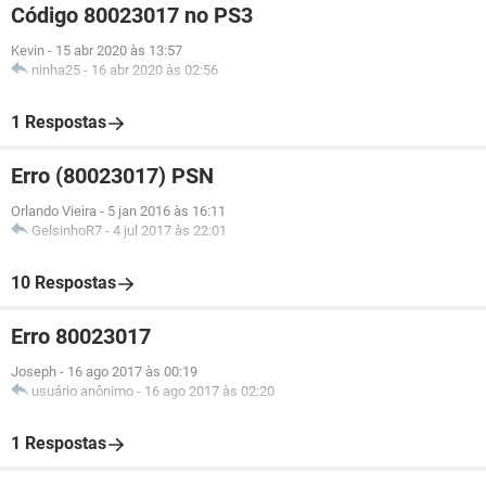
Código 80023017 no PS3
Kevin
-
15 abr 2020 às 13:57
ninha25
-
16 abr 2020 às 02:56
1 Respostas
Erro (80023017) PSN
Orlando Vieira
-
5 jan 2016 às 16:11
GelsinhoR7
-
4 jul 2017 às 22:01
10 Respostas
Erro 80023017
Joseph
-
16 ago 2017 às 00:19
usuário anônimo
-
16 ago 2017 às 02:20
1 Respostas