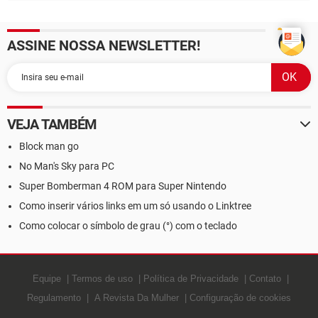
ASSINE NOSSA NEWSLETTER!
VEJA TAMBÉM
Block man go
No Man's Sky para PC
Super Bomberman 4 ROM para Super Nintendo
Como inserir vários links em um só usando o Linktree
Como colocar o símbolo de grau (°) com o teclado
Equipe
Termos de uso
Política de Privacidade
Contato
Regulamento
A Revista Da Mulher
Configuração de cookies