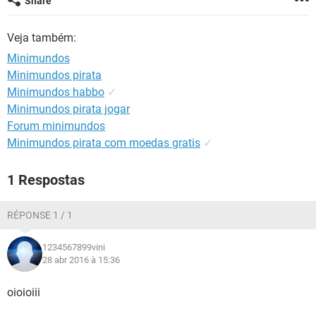
Share
GUIA DE COMPRAS
Veja também:
Minimundos
Minimundos pirata
Minimundos habbo
✓
Minimundos pirata jogar
Forum minimundos
Minimundos pirata com moedas gratis
✓
1 Respostas
RÉPONSE 1 / 1
1234567899vini
28 abr 2016 à 15:36
oioioiii