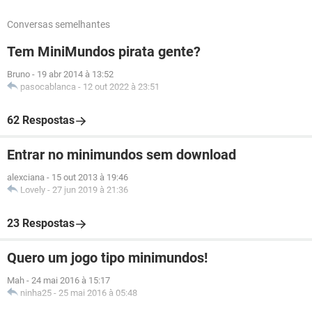
Conversas semelhantes
Tem MiniMundos pirata gente?
Bruno
-
19 abr 2014 à 13:52
pasocablanca
-
12 out 2022 à 23:51
62 Respostas
Entrar no minimundos sem download
alexciana
-
15 out 2013 à 19:46
Lovely
-
27 jun 2019 à 21:36
23 Respostas
Quero um jogo tipo minimundos!
Mah
-
24 mai 2016 à 15:17
ninha25
-
25 mai 2016 à 05:48