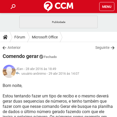
MENU
INÍCIO
JOGOS
WHATSAPP
DICAS
Fórum
Microsoft Office
CELULAR
FACEBOOK
JOGOS
WHATSAPP
DOWNLOADS
Anterior
Seguinte
OUTLOOK
EXCEL
CELULAR
FACEBOOK
Comendo gerar
INSTAGRAM
JOGOS
GMAIL
WHATSAPP
Fechado
FÓRUM
OUTLOOK
EXCEL
GUIA DE COMPRAS
CELULAR
FACEBOOK
JEan
- 28 abr 2016 às 18:49
INSTAGRAM
JOGOS
GMAIL
WHATSAPP
GLOSSÁRIO
usuário anônimo -
29 abr 2016 às 14:07
OUTLOOK
EXCEL
GUIA DE COMPRAS
CELULAR
FACEBOOK
INSTAGRAM
JOGOS
GMAIL
WHATSAPP
Bom noite,
OUTLOOK
EXCEL
GUIA DE COMPRAS
CELULAR
FACEBOOK
Estou tentando fazer um tipo de recibo e o mesmo deverá
INSTAGRAM
GMAIL
gerar duas sequencias de números, e tenho também que
OUTLOOK
EXCEL
GUIA DE COMPRAS
fazer com que nesse comando Gerar ele busque na planilha
INSTAGRAM
GMAIL
de dados o último número gerado fazendo com que ele
insira o próximo número. Os números como exemplo em