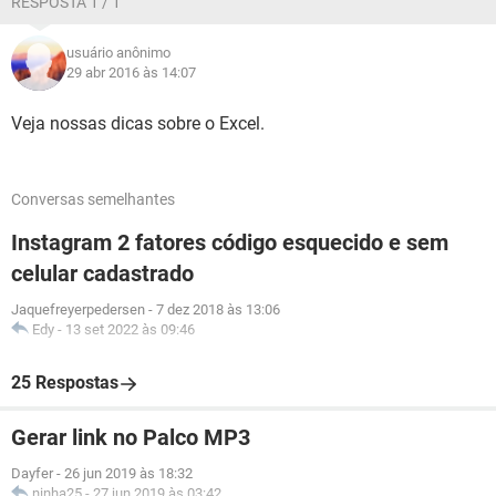
RESPOSTA 1 / 1
usuário anônimo
29 abr 2016 às 14:07
Veja nossas dicas sobre o Excel.
Conversas semelhantes
Instagram 2 fatores código esquecido e sem
celular cadastrado
Jaquefreyerpedersen
-
7 dez 2018 às 13:06
Edy
-
13 set 2022 às 09:46
25 Respostas
Gerar link no Palco MP3
Dayfer
-
26 jun 2019 às 18:32
ninha25
-
27 jun 2019 às 03:42