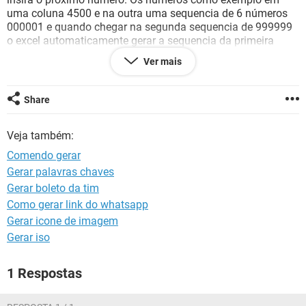
GUIA DE COMPRAS
uma coluna 4500 e na outra uma sequencia de 6 números
000001 e quando chegar na segunda sequencia de 999999
o excel automaticamente gerar a sequencia da primeira
coluna 4501 000001. Se puderem me ajudar ficarei muito
Ver mais
grato.
Atenciosamente,
Share
Jean Pierre Sarmento
Veja também:
Comendo gerar
Gerar palavras chaves
Gerar boleto da tim
Como gerar link do whatsapp
Gerar icone de imagem
Gerar iso
1 Respostas