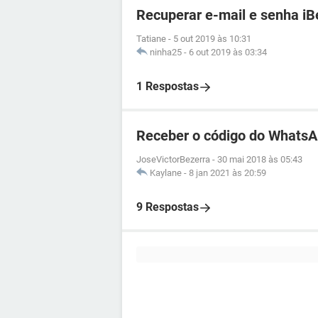
Recuperar e-mail e senha iB
Tatiane
-
5 out 2019 às 10:31
ninha25
-
6 out 2019 às 03:34
1 Respostas
Receber o código do WhatsA
JoseVictorBezerra
-
30 mai 2018 às 05:43
Kaylane
-
8 jan 2021 às 20:59
9 Respostas