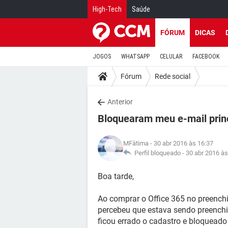
High-Tech
Saúde
FÓRUM
DICAS
JOGOS
WHATSAPP
CELULAR
FACEBOOK
Fórum
Rede social
Anterior
Bloquearam meu e-mail princ
MFàtima
- 30 abr 2016 às 16:37
Perfil bloqueado -
30 abr 2016 às
Boa tarde,
Ao comprar o Office 365 no preench
percebeu que estava sendo preenchi
ficou errado o cadastro e bloqueado