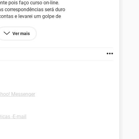
nte pois faço curso on-line.
s correspondências será duro
ontas e levarei um golpe de
Ver mais
ahoo! Messenger
Dicas -E-mail