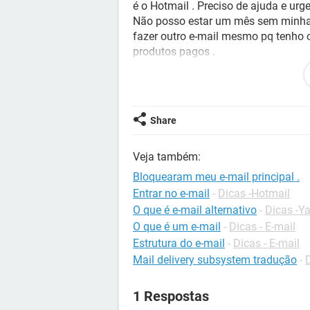
é o Hotmail . Preciso de ajuda e urge
Não posso estar um mês sem minha
fazer outro e-mail mesmo pq tenho c
produtos pagos .
Share
Veja também:
Bloquearam meu e-mail principal .
Entrar no e-mail
-
Dicas -Hotmail
O que é e-mail alternativo
-
Dicas -Y
O que é um e-mail
-
Dicas - E-mail
Estrutura do e-mail
-
Dicas - E-mail
Mail delivery subsystem tradução
-
1 Respostas