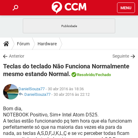
MENU
INÍCIO
JOGOS
WHATSAPP
DICAS
Fórum
Hardware
CELULAR
FACEBOOK
JOGOS
WHATSAPP
DOWNLOADS
Anterior
Seguinte
OUTLOOK
EXCEL
CELULAR
FACEBOOK
Teclas do teclado Não Funciona Normalmente
INSTAGRAM
JOGOS
GMAIL
WHATSAPP
FÓRUM
OUTLOOK
EXCEL
mesmo estando Normal.
Resolvido
/Fechado
GUIA DE COMPRAS
CELULAR
FACEBOOK
INSTAGRAM
JOGOS
GMAIL
WHATSAPP
GLOSSÁRIO
OUTLOOK
EXCEL
DanielSouza77
- 30 abr 2016 às 18:36
GUIA DE COMPRAS
CELULAR
FACEBOOK
DanielSouza77
-
30 abr 2016 às 22:12
INSTAGRAM
JOGOS
GMAIL
WHATSAPP
OUTLOOK
EXCEL
Bom dia,
GUIA DE COMPRAS
CELULAR
FACEBOOK
INSTAGRAM
GMAIL
NOTEBOOK Positivo, Sim+ Intel Atom D525.
OUTLOOK
EXCEL
A teclas estão funcionando pq tem hora que ela funcionam
GUIA DE COMPRAS
perfeitamente só que na maioria das vezes ela para da
INSTAGRAM
GMAIL
nada, as teclas A,S,D,F,J,K,L,Ç e se vc perceber todas ficam