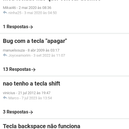
Mikai46
-
2 mai 2020 às 08:36
ninha25
-
3 mai 2020 às 04:50
1 Respostas
Bug com a tecla "apagar"
manuelsouza
-
8 abr 2009 às 03:17
Joyceamorim
-
3 set 2022 às 11:07
13 Respostas
nao tenho a tecla shift
vinicius
-
21 jul 2012 às 19:47
Marco
-
7 jul 2023 às 13:54
3 Respostas
Tecla backspace não funciona