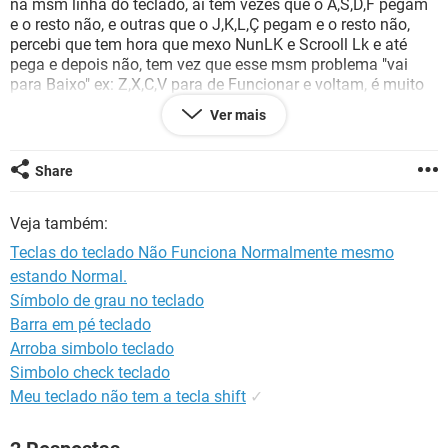
na msm linha do teclado, ai tem vezes que o A,S,D,F pegam
GUIA DE COMPRAS
e o resto não, e outras que o J,K,L,Ç pegam e o resto não,
percebi que tem hora que mexo NunLK e Scrooll Lk e até
pega e depois não, tem vez que esse msm problema "vai
para Baixo" ex: Z,X,C,V para de Funcionar e voltam, é muito
estranho, já formatei e não tenho esperanças do que fazer.
Ver mais
OBS: Funciona com outro Teclado.
Share
Veja também:
Teclas do teclado Não Funciona Normalmente mesmo
estando Normal.
Símbolo de grau no teclado
Barra em pé teclado
Arroba simbolo teclado
Simbolo check teclado
Meu teclado não tem a tecla shift
✓