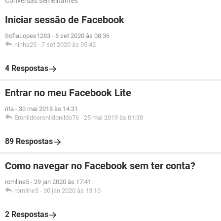
Conversas semelhantes
Iniciar sessão de Facebook
SofiaLopes1283
-
6 set 2020 às 08:36
ninha25
-
7 set 2020 às 05:42
4 Respostas
Entrar no meu Facebook Lite
rita
-
30 mai 2018 às 14:31
Eronildoeronildonildo76
-
25 mai 2019 às 01:30
89 Respostas
Como navegar no Facebook sem ter conta?
romline5
-
29 jan 2020 às 17:41
romline5
-
30 jan 2020 às 13:10
2 Respostas