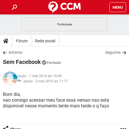
MENU
INÍCIO
JOGOS
WHATSAPP
DICAS
Fórum
Rede social
CELULAR
FACEBOOK
JOGOS
WHATSAPP
DOWNLOADS
Anterior
Seguinte
OUTLOOK
EXCEL
CELULAR
FACEBOOK
Sem Facebook
INSTAGRAM
JOGOS
GMAIL
WHATSAPP
Fechado
FÓRUM
OUTLOOK
EXCEL
GUIA DE COMPRAS
CELULAR
FACEBOOK
paulo
- 1 mai 2016 às 19:49
INSTAGRAM
JOGOS
GMAIL
WHATSAPP
GLOSSÁRIO
paulo -
2 mai 2016 às 11:17
OUTLOOK
EXCEL
GUIA DE COMPRAS
CELULAR
FACEBOOK
INSTAGRAM
JOGOS
GMAIL
WHATSAPP
Bom dia,
OUTLOOK
EXCEL
nao consigo acessar meu face essa versao nao esta
GUIA DE COMPRAS
CELULAR
FACEBOOK
disponivel nesse momento tente mais tarde o q faço
INSTAGRAM
GMAIL
OUTLOOK
EXCEL
GUIA DE COMPRAS
INSTAGRAM
GMAIL