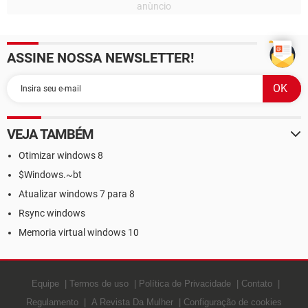
ASSINE NOSSA NEWSLETTER!
VEJA TAMBÉM
Otimizar windows 8
$Windows.~bt
Atualizar windows 7 para 8
Rsync windows
Memoria virtual windows 10
Equipe
Termos de uso
Política de Privacidade
Contato
Regulamento
A Revista Da Mulher
Configuração de cookies