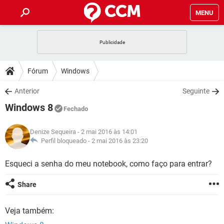
MENU
INÍCIO
JOGOS
WHATSAPP
DICAS
Fórum
Windows
CELULAR
FACEBOOK
JOGOS
WHATSAPP
DOWNLOADS
Anterior
Seguinte
OUTLOOK
EXCEL
CELULAR
FACEBOOK
Windows 8
INSTAGRAM
JOGOS
GMAIL
WHATSAPP
Fechado
FÓRUM
OUTLOOK
EXCEL
GUIA DE COMPRAS
CELULAR
FACEBOOK
Denize Sequeira
- 2 mai 2016 às 14:01
INSTAGRAM
JOGOS
GMAIL
WHATSAPP
GLOSSÁRIO
Perfil bloqueado -
2 mai 2016 às 23:20
OUTLOOK
EXCEL
GUIA DE COMPRAS
CELULAR
FACEBOOK
INSTAGRAM
JOGOS
GMAIL
WHATSAPP
Esqueci a senha do meu notebook, como faço para entrar?
OUTLOOK
EXCEL
GUIA DE COMPRAS
CELULAR
FACEBOOK
Share
INSTAGRAM
GMAIL
OUTLOOK
EXCEL
GUIA DE COMPRAS
Veja também:
INSTAGRAM
GMAIL