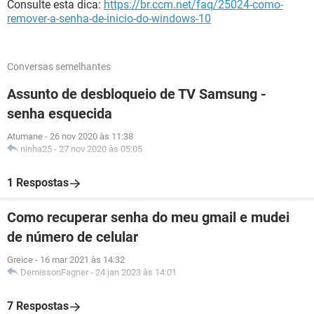
Consulte esta dica:
https://br.ccm.net/faq/25024-como-
remover-a-senha-de-inicio-do-windows-10
Conversas semelhantes
Assunto de desbloqueio de TV Samsung -
senha esquecida
Atumane
-
26 nov 2020 às 11:38
ninha25
-
27 nov 2020 às 05:05
1 Respostas
Como recuperar senha do meu gmail e mudei
de número de celular
Greice
-
16 mar 2021 às 14:32
DemissonFagner
-
24 jan 2023 às 14:01
7 Respostas