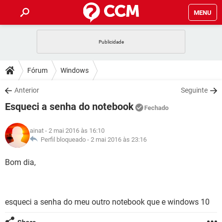
MENU
INÍCIO
JOGOS
WHATSAPP
DICAS
Fórum
Windows
CELULAR
FACEBOOK
JOGOS
WHATSAPP
DOWNLOADS
Anterior
Seguinte
OUTLOOK
EXCEL
CELULAR
FACEBOOK
Esqueci a senha do notebook
INSTAGRAM
JOGOS
GMAIL
WHATSAPP
Fechado
FÓRUM
OUTLOOK
EXCEL
GUIA DE COMPRAS
CELULAR
FACEBOOK
ainat
- 2 mai 2016 às 16:10
INSTAGRAM
JOGOS
GMAIL
WHATSAPP
GLOSSÁRIO
Perfil bloqueado -
2 mai 2016 às 23:16
OUTLOOK
EXCEL
GUIA DE COMPRAS
CELULAR
FACEBOOK
INSTAGRAM
JOGOS
GMAIL
WHATSAPP
Bom dia,
OUTLOOK
EXCEL
GUIA DE COMPRAS
CELULAR
FACEBOOK
INSTAGRAM
GMAIL
OUTLOOK
EXCEL
GUIA DE COMPRAS
esqueci a senha do meu outro notebook que e windows 10
INSTAGRAM
GMAIL