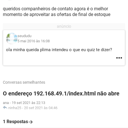
queridos companheiros de contato agora é o melhor
momento de aproveitar as ofertas de final de estoque
seududu
5 mai 2016 às 16:08
ola minha queida plima intendeu o que eu quiz te dizer?
Conversas semelhantes
O endereço 192.168.49.1/index.html não abre
ana
-
19 set 2021 às 22:13
ninha25
-
20 set 2021 às 04:46
1 Respostas