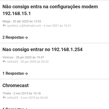
Não consigo entra na configurações modem
192.168.15.1
Mega
-
20 abr 2020 às 13:03
quintino_c@hotmail.com
-
6 mar 2021 às 10:21
2 Respostas
Nao consigo entrar no 192.168.1.254
Vinicius
-
28 jan 2020 às 19:47
ninha25
-
29 jan 2020 às 03:32
1 Respostas
Chromecast
Thalia
-
2 nov 2019 às 16:18
ninha25
-
3 nov 2019 às 06:44