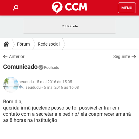
MENU
INÍCIO
JOGOS
WHATSAPP
DICAS
Fórum
Rede social
CELULAR
FACEBOOK
JOGOS
WHATSAPP
DOWNLOADS
Anterior
Seguinte
OUTLOOK
EXCEL
CELULAR
FACEBOOK
Comunicado
INSTAGRAM
JOGOS
GMAIL
WHATSAPP
Fechado
FÓRUM
OUTLOOK
EXCEL
GUIA DE COMPRAS
CELULAR
FACEBOOK
seududu
- 5 mai 2016 às 15:05
INSTAGRAM
JOGOS
GMAIL
WHATSAPP
GLOSSÁRIO
seududu -
5 mai 2016 às 16:08
OUTLOOK
EXCEL
GUIA DE COMPRAS
CELULAR
FACEBOOK
INSTAGRAM
JOGOS
GMAIL
WHATSAPP
Bom dia,
OUTLOOK
EXCEL
querida irmã jucelene pesso se for possivel entrar em
GUIA DE COMPRAS
CELULAR
FACEBOOK
contato com a secretaria e pedir p/ ela coapmrecer amanã
INSTAGRAM
GMAIL
as 8 horas na instituição
OUTLOOK
EXCEL
GUIA DE COMPRAS
INSTAGRAM
GMAIL