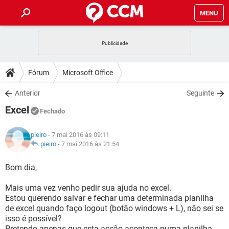
MENU
INÍCIO
JOGOS
WHATSAPP
DICAS
Fórum
Microsoft Office
CELULAR
FACEBOOK
JOGOS
WHATSAPP
DOWNLOADS
Anterior
Seguinte
OUTLOOK
EXCEL
CELULAR
FACEBOOK
Excel
INSTAGRAM
JOGOS
GMAIL
WHATSAPP
Fechado
FÓRUM
OUTLOOK
EXCEL
GUIA DE COMPRAS
CELULAR
FACEBOOK
pieiro
- 7 mai 2016 às 09:11
INSTAGRAM
JOGOS
GMAIL
WHATSAPP
GLOSSÁRIO
pieiro
-
7 mai 2016 às 21:54
OUTLOOK
EXCEL
GUIA DE COMPRAS
CELULAR
FACEBOOK
INSTAGRAM
JOGOS
GMAIL
WHATSAPP
Bom dia,
OUTLOOK
EXCEL
GUIA DE COMPRAS
CELULAR
FACEBOOK
Mais uma vez venho pedir sua ajuda no excel.
INSTAGRAM
GMAIL
Estou querendo salvar e fechar uma determinada planilha
OUTLOOK
EXCEL
GUIA DE COMPRAS
de excel quando faço logout (botão windows + L), não sei se
INSTAGRAM
GMAIL
isso é possível?
Pretendo apenas que esta acção aconteça numa planilha,