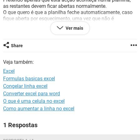
GUIA DE COMPRAS
as restantes devem ficar abertas normalmente.
O que quero é que a planilha feche automaticamente, caso
fique aberta por esquecimento, uma vez que não é
partilhada e se ficar aberta num utilizador, os outros
Ver mais
utilizadores da planilha já não conseguem aceder à mesma.
Share
Veja também:
Excel
Formulas basicas excel
Congelar linha excel
Converter excel para word
O que é uma celula no excel
Como aumentar a linha no excel
1 Respostas