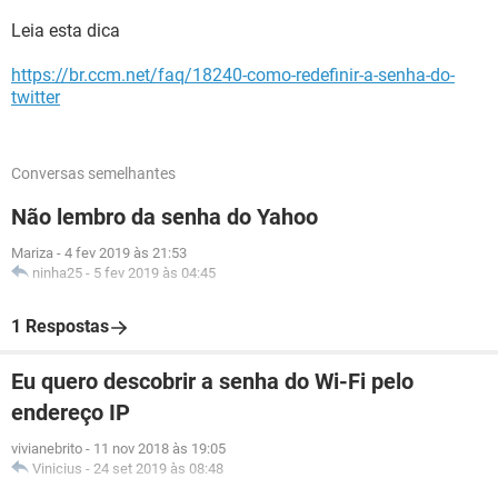
Leia esta dica
https://br.ccm.net/faq/18240-como-redefinir-a-senha-do-
twitter
Conversas semelhantes
Não lembro da senha do Yahoo
Mariza
-
4 fev 2019 às 21:53
ninha25
-
5 fev 2019 às 04:45
1 Respostas
Eu quero descobrir a senha do Wi-Fi pelo
endereço IP
vivianebrito
-
11 nov 2018 às 19:05
Vinicius
-
24 set 2019 às 08:48