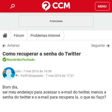
MENU
INÍCIO
JOGOS
WHATSAPP
DICAS
Fórum
Problemas Internet
CELULAR
FACEBOOK
JOGOS
WHATSAPP
DOWNLOADS
Anterior
Seguinte
OUTLOOK
EXCEL
CELULAR
FACEBOOK
Como recuperar a senha do Twitter
INSTAGRAM
JOGOS
GMAIL
WHATSAPP
FÓRUM
OUTLOOK
EXCEL
Resolvido
/Fechado
GUIA DE COMPRAS
CELULAR
FACEBOOK
INSTAGRAM
JOGOS
GMAIL
WHATSAPP
GLOSSÁRIO
OUTLOOK
julia
- 7 mai 2016 às 16:38
EXCEL
GUIA DE COMPRAS
CELULAR
FACEBOOK
Perfil bloqueado -
7 mai 2016 às 17:31
INSTAGRAM
JOGOS
GMAIL
WHATSAPP
OUTLOOK
EXCEL
Bom dia,
GUIA DE COMPRAS
CELULAR
FACEBOOK
sei meu endereço para acessar o e-mail do twitter, menos a
INSTAGRAM
GMAIL
senha do twitter e o e-mail para recupera la. o que eu faço?
OUTLOOK
EXCEL
GUIA DE COMPRAS
INSTAGRAM
GMAIL