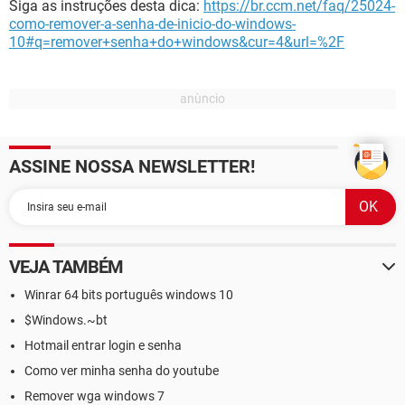
Siga as instruções desta dica:
https://br.ccm.net/faq/25024-
como-remover-a-senha-de-inicio-do-windows-
10#q=remover+senha+do+windows&cur=4&url=%2F
ASSINE NOSSA NEWSLETTER!
VEJA TAMBÉM
Winrar 64 bits português windows 10
$Windows.~bt
Hotmail entrar login e senha
Como ver minha senha do youtube
Remover wga windows 7