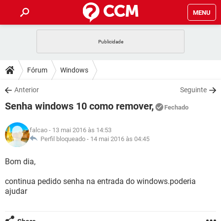
MENU
INÍCIO
JOGOS
WHATSAPP
DICAS
Fórum
Windows
CELULAR
FACEBOOK
JOGOS
WHATSAPP
DOWNLOADS
Anterior
Seguinte
OUTLOOK
EXCEL
CELULAR
FACEBOOK
Senha windows 10 como remover,
INSTAGRAM
JOGOS
GMAIL
WHATSAPP
Fechado
FÓRUM
OUTLOOK
EXCEL
GUIA DE COMPRAS
CELULAR
FACEBOOK
falcao
- 13 mai 2016 às 14:53
INSTAGRAM
JOGOS
GMAIL
WHATSAPP
GLOSSÁRIO
Perfil bloqueado -
14 mai 2016 às 04:45
OUTLOOK
EXCEL
GUIA DE COMPRAS
CELULAR
FACEBOOK
INSTAGRAM
JOGOS
GMAIL
WHATSAPP
Bom dia,
OUTLOOK
EXCEL
GUIA DE COMPRAS
CELULAR
FACEBOOK
continua pedido senha na entrada do windows.poderia
INSTAGRAM
GMAIL
ajudar
OUTLOOK
EXCEL
GUIA DE COMPRAS
INSTAGRAM
GMAIL