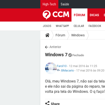
High-Tech
Saúde
FÓRUM
DICAS
JOGOS
WHATSAPP
CELULAR
FACEBOOK
Fórum
Windows
Anterior
Windows 7
Fechado
Farol10
- 12 mai 2016 às 11:25
BMacario
-
17 mai 2016 às 09:20
Olá, meu Windows 7, não sai da tela
e ele não sai da página do reparo, te
volta pra tela do Windows. O q faç
Share