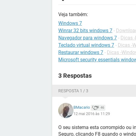
Veja também:
Windows 7
Winrar 32 bits windows 7
-
Download
Navegador para windows 7
-
Dicas 
Teclado virtual windows 7
-
Dicas -
Restaurar windows 7
-
Dicas -Windo
Microsoft security essentials window
3 Respostas
RESPOSTA 1 / 3
BMacario
46
12 mai 2016 às 11:29
O seu sistema esta corrompido ou i
Seguro, clicando F8 quando o windo