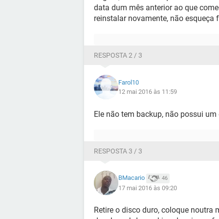
data dum mês anterior ao que começ
reinstalar novamente, não esqueça 
RESPOSTA 2 / 3
Farol10
12 mai 2016 às 11:59
Ele não tem backup, não possui um es
RESPOSTA 3 / 3
BMacario
46
17 mai 2016 às 09:20
Retire o disco duro, coloque noutra