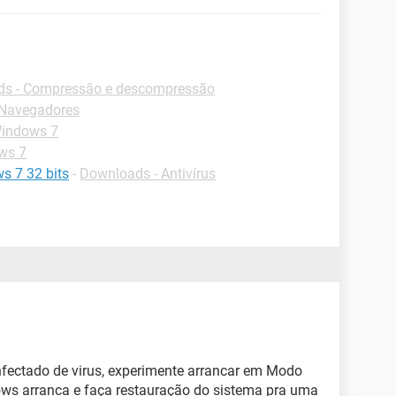
s - Compressão e descompressão
-Navegadores
Windows 7
ws 7
s 7 32 bits
-
Downloads - Antivírus
nfectado de virus, experimente arrancar em Modo
ws arranca e faça restauração do sistema pra uma