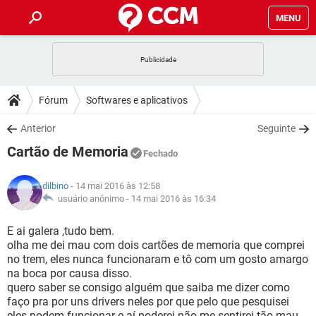
MENU
INÍCIO
JOGOS
WHATSAPP
DICAS
Fórum
Softwares e aplicativos
CELULAR
FACEBOOK
JOGOS
WHATSAPP
DOWNLOADS
Anterior
Seguinte
OUTLOOK
EXCEL
CELULAR
FACEBOOK
Cartão de Memoria
INSTAGRAM
JOGOS
GMAIL
WHATSAPP
Fechado
FÓRUM
OUTLOOK
EXCEL
GUIA DE COMPRAS
CELULAR
FACEBOOK
dilbino
- 14 mai 2016 às 12:58
INSTAGRAM
JOGOS
GMAIL
WHATSAPP
GLOSSÁRIO
usuário anônimo -
14 mai 2016 às 16:34
OUTLOOK
EXCEL
GUIA DE COMPRAS
CELULAR
FACEBOOK
INSTAGRAM
JOGOS
GMAIL
WHATSAPP
E ai galera ,tudo bem.
OUTLOOK
EXCEL
olha me dei mau com dois cartões de memoria que comprei
GUIA DE COMPRAS
CELULAR
FACEBOOK
no trem, eles nunca funcionaram e tô com um gosto amargo
INSTAGRAM
GMAIL
na boca por causa disso.
OUTLOOK
EXCEL
GUIA DE COMPRAS
quero saber se consigo alguém que saiba me dizer como
INSTAGRAM
GMAIL
faço pra por uns drivers neles por que pelo que pesquisei
eles podem funcionar e aí poderei não me sentirei tão mau