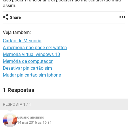
GUIA DE COMPRAS
assim.
Share
Veja também:
Cartão de Memoria
A memoria nao pode ser written
Memoria virtual windows 10
Memória de computador
Desativar pin cartão sim
Mudar pin cartao sim iphone
1 Respostas
RESPOSTA 1 / 1
usuário anônimo
14 mai 2016 às 16:34