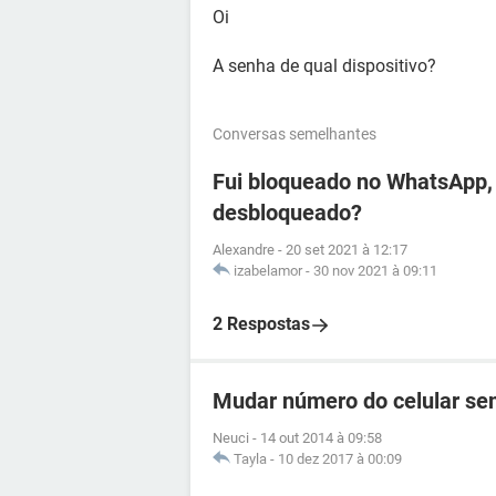
Oi
A senha de qual dispositivo?
Conversas semelhantes
Fui bloqueado no WhatsApp, 
desbloqueado?
Alexandre
-
20 set 2021 à 12:17
izabelamor
-
30 nov 2021 à 09:11
2 Respostas
Mudar número do celular se
Neuci
-
14 out 2014 à 09:58
Tayla
-
10 dez 2017 à 00:09