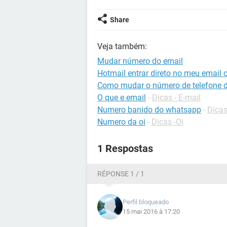
Share
Veja também:
Mudar número do email
Hotmail entrar direto no meu email 
Como mudar o número de telefone d
O que e email
-
Dicas - E-mail
Numero banido do whatsapp
-
Dica
Numero da oi
-
Dicas -Oi
1 Respostas
RÉPONSE 1 / 1
Perfil bloqueado
15 mai 2016 à 17:20