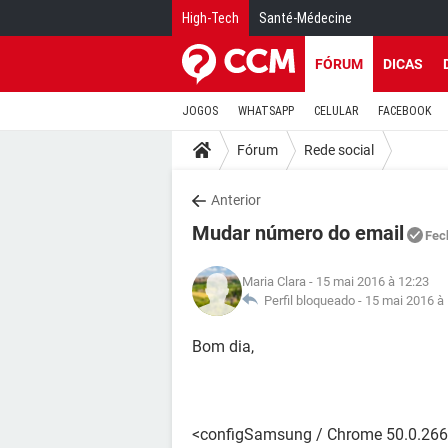
High-Tech
Santé-Médecine
FÓRUM
DICAS
JOGOS
WHATSAPP
CELULAR
FACEBOOK
Fórum
Rede social
Anterior
Mudar número do email
Fec
Maria Clara
- 15 mai 2016 à 12:23
Perfil bloqueado -
15 mai 2016 à
Bom dia,
<configSamsung / Chrome 50.0.266