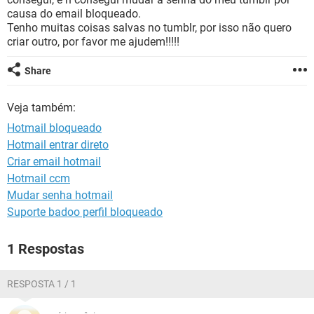
GUIA DE COMPRAS
causa do email bloqueado.
Tenho muitas coisas salvas no tumblr, por isso não quero
criar outro, por favor me ajudem!!!!!
Share
Veja também:
Hotmail bloqueado
Hotmail entrar direto
Criar email hotmail
Hotmail ccm
Mudar senha hotmail
Suporte badoo perfil bloqueado
1 Respostas
RESPOSTA 1 / 1