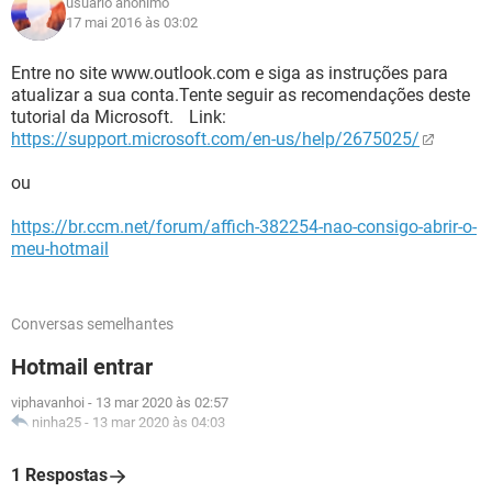
usuário anônimo
17 mai 2016 às 03:02
Entre no site www.outlook.com e siga as instruções para
atualizar a sua conta.Tente seguir as recomendações deste
tutorial da Microsoft. Link:
https://support.microsoft.com/en-us/help/2675025/
ou
https://br.ccm.net/forum/affich-382254-nao-consigo-abrir-o-
meu-hotmail
Conversas semelhantes
Hotmail entrar
viphavanhoi
-
13 mar 2020 às 02:57
ninha25
-
13 mar 2020 às 04:03
1 Respostas