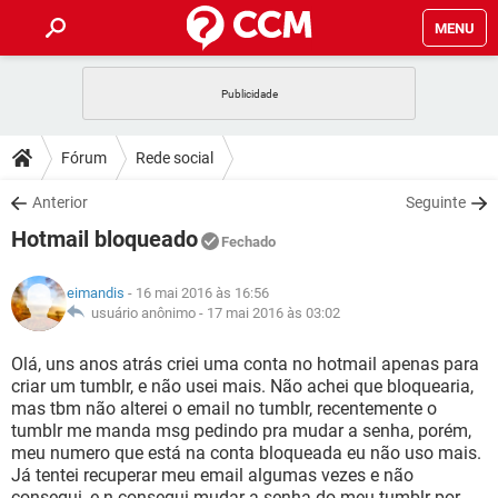
MENU
INÍCIO
JOGOS
WHATSAPP
DICAS
Fórum
Rede social
CELULAR
FACEBOOK
JOGOS
WHATSAPP
DOWNLOADS
Anterior
Seguinte
OUTLOOK
EXCEL
CELULAR
FACEBOOK
Hotmail bloqueado
INSTAGRAM
JOGOS
GMAIL
WHATSAPP
Fechado
FÓRUM
OUTLOOK
EXCEL
GUIA DE COMPRAS
CELULAR
FACEBOOK
eimandis
- 16 mai 2016 às 16:56
INSTAGRAM
JOGOS
GMAIL
WHATSAPP
GLOSSÁRIO
usuário anônimo -
17 mai 2016 às 03:02
OUTLOOK
EXCEL
GUIA DE COMPRAS
CELULAR
FACEBOOK
INSTAGRAM
JOGOS
GMAIL
WHATSAPP
Olá, uns anos atrás criei uma conta no hotmail apenas para
OUTLOOK
EXCEL
criar um tumblr, e não usei mais. Não achei que bloquearia,
GUIA DE COMPRAS
CELULAR
FACEBOOK
mas tbm não alterei o email no tumblr, recentemente o
INSTAGRAM
GMAIL
tumblr me manda msg pedindo pra mudar a senha, porém,
OUTLOOK
EXCEL
GUIA DE COMPRAS
meu numero que está na conta bloqueada eu não uso mais.
INSTAGRAM
GMAIL
Já tentei recuperar meu email algumas vezes e não
consegui, e n consegui mudar a senha do meu tumblr por