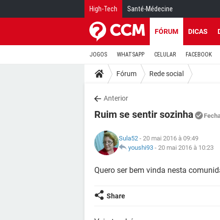
High-Tech
Santé-Médecine
FÓRUM
DICAS
JOGOS
WHATSAPP
CELULAR
FACEBOOK
Fórum
Rede social
Anterior
Ruim se sentir sozinha
Fech
Sula52
- 20 mai 2016 à 09:49
youshi93
-
20 mai 2016 à 10:23
Quero ser bem vinda nesta comunida
Share