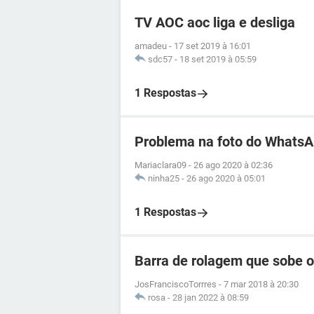
TV AOC aoc liga e desliga
amadeu
-
17 set 2019 à 16:01
sdc57
-
18 set 2019 à 05:59
1 Respostas
Problema na foto do Whats
Mariaclara09
-
26 ago 2020 à 02:36
ninha25
-
26 ago 2020 à 05:01
1 Respostas
Barra de rolagem que sobe 
JosFranciscoTorrres
-
7 mar 2018 à 20:30
rosa
-
28 jan 2022 à 08:59