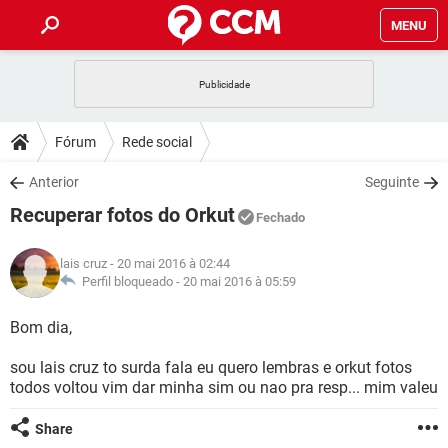
MENU
INÍCIO
JOGOS
WHATSAPP
DICAS
Fórum
Rede social
CELULAR
FACEBOOK
JOGOS
WHATSAPP
DOWNLOADS
Anterior
Seguinte
OUTLOOK
EXCEL
CELULAR
FACEBOOK
Recuperar fotos do Orkut
INSTAGRAM
JOGOS
GMAIL
WHATSAPP
Fechado
FÓRUM
OUTLOOK
EXCEL
GUIA DE COMPRAS
CELULAR
FACEBOOK
lais cruz
- 20 mai 2016 à 02:44
INSTAGRAM
JOGOS
GMAIL
WHATSAPP
GLOSSÁRIO
Perfil bloqueado -
20 mai 2016 à 05:59
OUTLOOK
EXCEL
GUIA DE COMPRAS
CELULAR
FACEBOOK
INSTAGRAM
JOGOS
GMAIL
WHATSAPP
Bom dia,
OUTLOOK
EXCEL
GUIA DE COMPRAS
CELULAR
FACEBOOK
sou lais cruz to surda fala eu quero lembras e orkut fotos
INSTAGRAM
GMAIL
todos voltou vim dar minha sim ou nao pra resp... mim valeu
OUTLOOK
EXCEL
GUIA DE COMPRAS
INSTAGRAM
GMAIL
Share