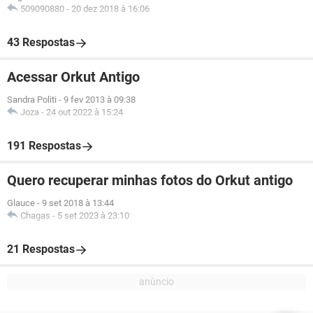
509090880
-
20 dez 2018 à 16:06
43 Respostas
Acessar Orkut Antigo
Sandra Politi
-
9 fev 2013 à 09:38
Joza
-
24 out 2022 à 15:24
191 Respostas
Quero recuperar minhas fotos do Orkut antigo
Glauce
-
9 set 2018 à 13:44
Chagas
-
5 set 2023 à 23:10
21 Respostas