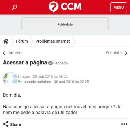
MENU
INÍCIO
JOGOS
WHATSAPP
DICAS
Fórum
Problemas Internet
CELULAR
FACEBOOK
JOGOS
WHATSAPP
DOWNLOADS
Anterior
Seguinte
OUTLOOK
EXCEL
CELULAR
FACEBOOK
Acessar a página
INSTAGRAM
JOGOS
GMAIL
WHATSAPP
Fechado
FÓRUM
OUTLOOK
EXCEL
GUIA DE COMPRAS
CELULAR
FACEBOOK
Simoes
- 29 mai 2016 às 08:22
INSTAGRAM
JOGOS
GMAIL
WHATSAPP
GLOSSÁRIO
usuário anônimo -
30 mai 2016 às 02:25
OUTLOOK
EXCEL
GUIA DE COMPRAS
CELULAR
FACEBOOK
INSTAGRAM
JOGOS
GMAIL
WHATSAPP
Bom dia,
OUTLOOK
EXCEL
GUIA DE COMPRAS
CELULAR
FACEBOOK
Não consigo acessar a página net.móvel.meo porque ? Já
INSTAGRAM
GMAIL
nem me pede a palavra de utilizador
OUTLOOK
EXCEL
GUIA DE COMPRAS
INSTAGRAM
GMAIL
Share