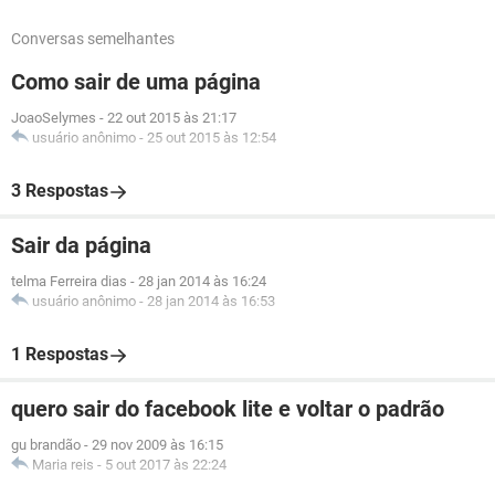
Conversas semelhantes
Como sair de uma página
JoaoSelymes
-
22 out 2015 às 21:17
usuário anônimo
-
25 out 2015 às 12:54
3 Respostas
Sair da página
telma Ferreira dias
-
28 jan 2014 às 16:24
usuário anônimo
-
28 jan 2014 às 16:53
1 Respostas
quero sair do facebook lite e voltar o padrão
gu brandão
-
29 nov 2009 às 16:15
Maria reis
-
5 out 2017 às 22:24