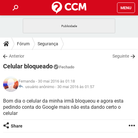
MENU
INÍCIO
JOGOS
WHATSAPP
DICAS
Fórum
Segurança
CELULAR
FACEBOOK
JOGOS
WHATSAPP
DOWNLOADS
Anterior
Seguinte
OUTLOOK
EXCEL
CELULAR
FACEBOOK
Celular bloqueado
INSTAGRAM
JOGOS
GMAIL
WHATSAPP
Fechado
FÓRUM
OUTLOOK
EXCEL
GUIA DE COMPRAS
CELULAR
FACEBOOK
Fernanda
- 30 mai 2016 às 01:18
INSTAGRAM
JOGOS
GMAIL
WHATSAPP
GLOSSÁRIO
usuário anônimo -
30 mai 2016 às 01:57
OUTLOOK
EXCEL
GUIA DE COMPRAS
CELULAR
FACEBOOK
INSTAGRAM
JOGOS
GMAIL
WHATSAPP
Bom dia o celular da minha irmã bloqueou e agora esta
OUTLOOK
EXCEL
pedindo conta do Google mais não esta dando certo o
GUIA DE COMPRAS
CELULAR
FACEBOOK
celular
INSTAGRAM
GMAIL
OUTLOOK
EXCEL
GUIA DE COMPRAS
Share
INSTAGRAM
GMAIL