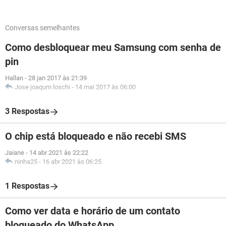
Conversas semelhantes
Como desbloquear meu Samsung com senha de
pin
Hallan
-
28 jan 2017 às 21:39
Jose joaqum loschi
-
14 mai 2017 às 06:00
3 Respostas
O chip está bloqueado e não recebi SMS
Jaiane
-
14 abr 2021 às 22:22
ninha25
-
16 abr 2021 às 06:25
1 Respostas
Como ver data e horário de um contato
bloqueado do WhatsApp