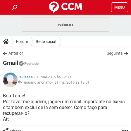
MENU
INÍCIO
JOGOS
WHATSAPP
DICAS
Fórum
Rede social
CELULAR
FACEBOOK
JOGOS
WHATSAPP
DOWNLOADS
Anterior
Seguinte
OUTLOOK
EXCEL
CELULAR
FACEBOOK
Gmail
INSTAGRAM
JOGOS
GMAIL
WHATSAPP
Fechado
FÓRUM
OUTLOOK
EXCEL
GUIA DE COMPRAS
CELULAR
FACEBOOK
Jaklessa
- 31 mai 2016 às 12:30
INSTAGRAM
JOGOS
GMAIL
WHATSAPP
GLOSSÁRIO
usuário anônimo -
31 mai 2016 às 13:51
OUTLOOK
EXCEL
GUIA DE COMPRAS
CELULAR
FACEBOOK
INSTAGRAM
JOGOS
GMAIL
WHATSAPP
Boa Tarde!
OUTLOOK
EXCEL
Por favor me ajudem, joguei um email importante na lixeira
GUIA DE COMPRAS
CELULAR
FACEBOOK
e também exclui de la sem querer. Como faço para
INSTAGRAM
GMAIL
recuperar-lo?
OUTLOOK
EXCEL
GUIA DE COMPRAS
Att
INSTAGRAM
GMAIL