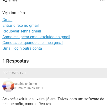
Share
GUIA DE COMPRAS
Veja também:
Gmail
Entrar direto no gmail
Recuperar senha gmail
Como recuperar email excluido do gmail
Como saber quando criei meu gmail
Gmail login outra conta
1 Respostas
RESPOSTA 1 / 1
usuário anônimo
31 mai 2016 às 13:51
Se você excluiu da lixeira, já era. Talvez com um software de
recuperação, como o Recuva.