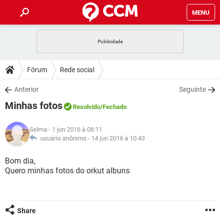
MENU
INÍCIO
JOGOS
WHATSAPP
DICAS
Fórum
Rede social
CELULAR
FACEBOOK
JOGOS
WHATSAPP
DOWNLOADS
Anterior
Seguinte
OUTLOOK
EXCEL
CELULAR
FACEBOOK
Minhas fotos
INSTAGRAM
JOGOS
GMAIL
WHATSAPP
Resolvido
/Fechado
FÓRUM
OUTLOOK
EXCEL
GUIA DE COMPRAS
CELULAR
FACEBOOK
Selma
- 1 jun 2016 à 08:11
INSTAGRAM
JOGOS
GMAIL
WHATSAPP
GLOSSÁRIO
usuário anônimo -
14 jun 2016 à 10:43
OUTLOOK
EXCEL
GUIA DE COMPRAS
CELULAR
FACEBOOK
INSTAGRAM
JOGOS
GMAIL
WHATSAPP
Bom dia,
OUTLOOK
EXCEL
Quero minhas fotos do orkut albuns
GUIA DE COMPRAS
CELULAR
FACEBOOK
INSTAGRAM
GMAIL
OUTLOOK
EXCEL
GUIA DE COMPRAS
INSTAGRAM
GMAIL
Share