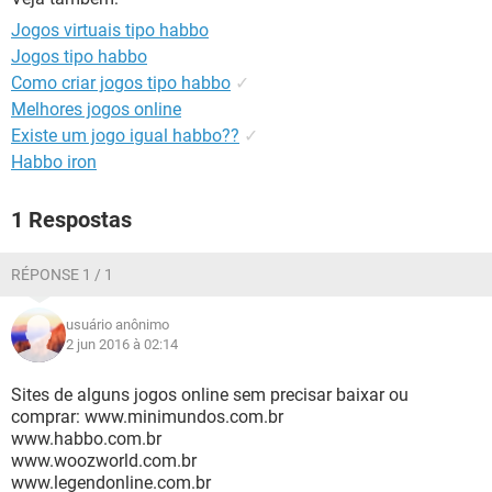
GUIA DE COMPRAS
Jogos virtuais tipo habbo
Jogos tipo habbo
Como criar jogos tipo habbo
✓
Melhores jogos online
Existe um jogo igual habbo??
✓
Habbo iron
1 Respostas
RÉPONSE 1 / 1
usuário anônimo
2 jun 2016 à 02:14
Sites de alguns jogos online sem precisar baixar ou
comprar: www.minimundos.com.br
www.habbo.com.br
www.woozworld.com.br
www.legendonline.com.br