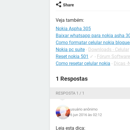
Share
Veja também:
Nokia Aspha 305
Baixar whatsapp para nokia asha 3
Como formatar celular nokia bloqu
Nokia pc suite
-
Downloads - Celular
Reset nokia 501
✓
-
Fórum Softwares
Como resetar celular nokia
-
Dicas -
1 Respostas
RESPOSTA 1 / 1
usuário anônimo
6 jun 2016 às 02:12
Leia esta dica: