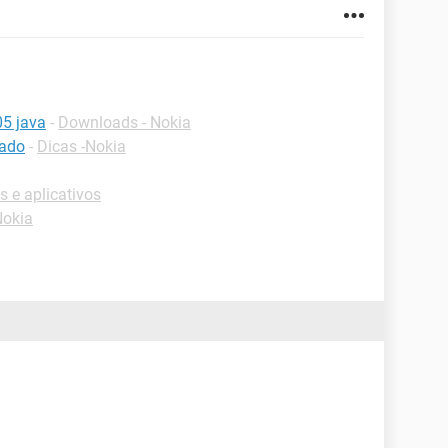
05 java
-
Downloads - Nokia
eado
-
Dicas -Nokia
 e aplicativos
Nokia