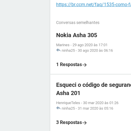
https://br.ccm.net/faq/1535-como-f
Conversas semelhantes
Nokia Asha 305
Marines
-
29 ago 2020 às 17:01
ninha25
-
30 ago 2020 às 06:16
1 Respostas
Esqueci o código de seguran
Asha 201
HenriqueTeles
-
30 mar 2020 às 01:26
ninha25
-
31 mar 2020 às 05:16
3 Respostas