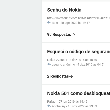
Senha do Nokia
http://www.orkut.com.br/Main#Profile?uid=
Italo
-
28 ago 2022 às 19:17
98 Respostas
Esqueci o código de segura
Nokia 2730c.1
-
3 dez 2016 às 10:40
usuário anônimo
-
4 dez 2016 às 04:51
2 Respostas
Nokia 501 como desbloquea
Rafael
-
27 jan 2019 às 14:46
Angheliny
-
15 nov 2022 às 23:33