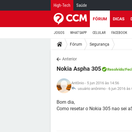
High-Tech
Saúde
FÓRUM
DICAS
JOGOS
WHATSAPP
CELULAR
FACEBOOK
Fórum
Segurança
Anterior
Nokia Aspha 305
Resolvido
/Fec
Antônio
- 5 jun 2016 às 14:56
usuário anônimo -
6 jun 2016 às
Bom dia,
Como resetar o Nokia 305 nao sei a