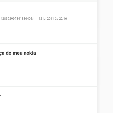
1142839299784183640&rl=
-
12 jul 2011 às 22:16
nça do meu nokia
r