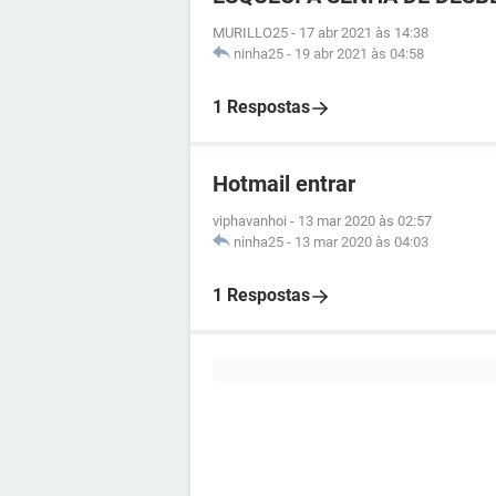
MURILLO25
-
17 abr 2021 às 14:38
ninha25
-
19 abr 2021 às 04:58
1 Respostas
Hotmail entrar
viphavanhoi
-
13 mar 2020 às 02:57
ninha25
-
13 mar 2020 às 04:03
1 Respostas