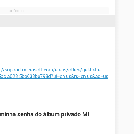
://support.microsoft.com/en-us/office/get-help-
45ac-a023-5be633be798d?ui=en-us&rs=en-us&ad=us
 minha senha do álbum privado MI