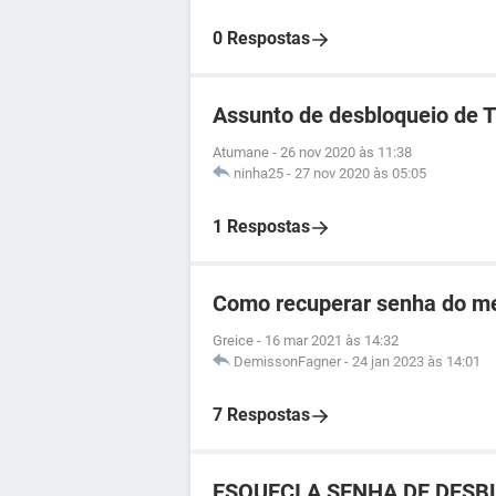
0 Respostas
Assunto de desbloqueio de 
Atumane
-
26 nov 2020 às 11:38
ninha25
-
27 nov 2020 às 05:05
1 Respostas
Como recuperar senha do me
Greice
-
16 mar 2021 às 14:32
DemissonFagner
-
24 jan 2023 às 14:01
7 Respostas
ESQUECI A SENHA DE DESBL