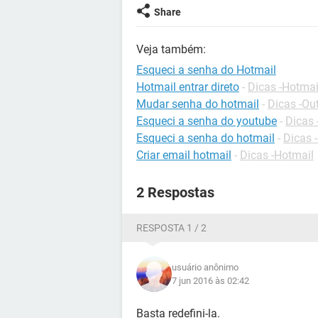
Share
Veja também:
Esqueci a senha do Hotmail
Hotmail entrar direto
-
Dicas -Hotmai
Mudar senha do hotmail
-
Dicas -Ou
Esqueci a senha do youtube
-
Dicas
Esqueci a senha do hotmail
-
Dicas 
Criar email hotmail
-
Dicas -Hotmail
2 Respostas
RESPOSTA 1 / 2
usuário anônimo
7 jun 2016 às 02:42
Basta redefini-la.