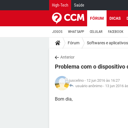
High-Tech
Saúde
FÓRUM
DICAS
JOGOS
WHATSAPP
CELULAR
FACEBOOK
Fórum
Softwares e aplicativos
Anterior
Problema com o dispositivo
juscelino
- 12 jun 2016 às 16:27
usuário anônimo -
13 jun 2016 à
Bom dia,