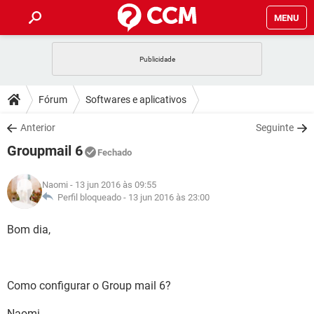
MENU
INÍCIO
JOGOS
WHATSAPP
DICAS
Fórum
Softwares e aplicativos
CELULAR
FACEBOOK
JOGOS
WHATSAPP
DOWNLOADS
Anterior
Seguinte
OUTLOOK
EXCEL
CELULAR
FACEBOOK
Groupmail 6
INSTAGRAM
JOGOS
GMAIL
WHATSAPP
Fechado
FÓRUM
OUTLOOK
EXCEL
GUIA DE COMPRAS
CELULAR
FACEBOOK
Naomi
- 13 jun 2016 às 09:55
INSTAGRAM
JOGOS
GMAIL
WHATSAPP
GLOSSÁRIO
Perfil bloqueado -
13 jun 2016 às 23:00
OUTLOOK
EXCEL
GUIA DE COMPRAS
CELULAR
FACEBOOK
INSTAGRAM
JOGOS
GMAIL
WHATSAPP
Bom dia,
OUTLOOK
EXCEL
GUIA DE COMPRAS
CELULAR
FACEBOOK
INSTAGRAM
GMAIL
OUTLOOK
EXCEL
GUIA DE COMPRAS
Como configurar o Group mail 6?
INSTAGRAM
GMAIL
Naomi