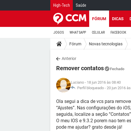
High-Tech
Saúde
FÓRUM
DICAS
JOGOS
WHATSAPP
CELULAR
FACEBOOK
Fórum
Novas tecnologias
Anterior
Remover contatos
Fechado
Luciano
- 18 jun 2016 às 08:40
Perfil bloqueado -
20 jun 2016 às
Ola segui a dica de vcs para remover
“Ajustes”. Nas configurações do iOS
seguida, localize a seção “Contatos”
O meu IOS e 9.3.2 porem nao tem ess
pode me ajudar? grato desde já!