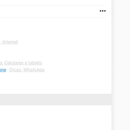
 -Internet
s -Celulares e tablets
one
-
Dicas -WhatsApp