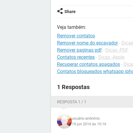
Share
Veja também:
Remover contatos
Remover nome do escavador
-
Dicas
Remover paginas pdf
-
Dicas -PDF
Contatos recentes
-
Dicas -Apple
Recuperar contatos apagados
-
Dica
Contatos bloqueados whatsapp iph
1 Respostas
RESPOSTA 1 / 1
usuário anônimo
19 jun 2016 às 10:16