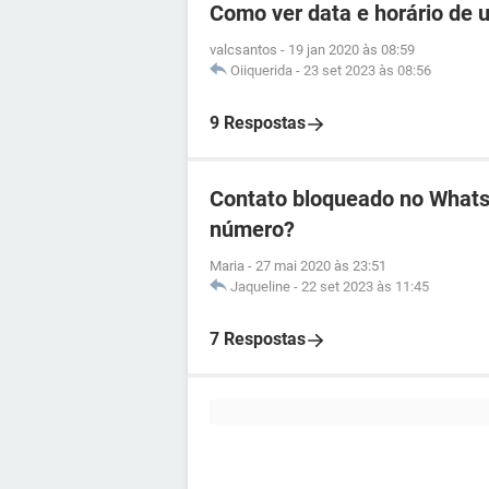
Como ver data e horário de
valcsantos
-
19 jan 2020 às 08:59
Oiiquerida
-
23 set 2023 às 08:56
9 Respostas
Contato bloqueado no WhatsA
número?
Maria
-
27 mai 2020 às 23:51
Jaqueline
-
22 set 2023 às 11:45
7 Respostas