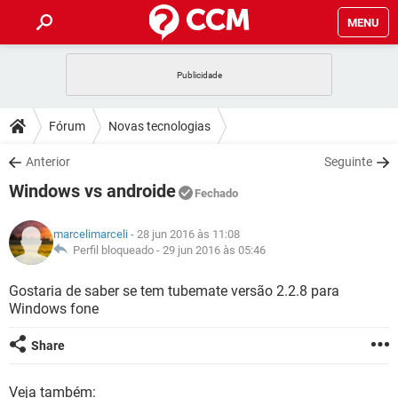
MENU
INÍCIO
JOGOS
WHATSAPP
DICAS
Fórum
Novas tecnologias
CELULAR
FACEBOOK
JOGOS
WHATSAPP
DOWNLOADS
Anterior
Seguinte
OUTLOOK
EXCEL
CELULAR
FACEBOOK
Windows vs androide
INSTAGRAM
JOGOS
GMAIL
WHATSAPP
Fechado
FÓRUM
OUTLOOK
EXCEL
GUIA DE COMPRAS
CELULAR
FACEBOOK
marcelimarceli
- 28 jun 2016 às 11:08
INSTAGRAM
JOGOS
GMAIL
WHATSAPP
GLOSSÁRIO
Perfil bloqueado -
29 jun 2016 às 05:46
OUTLOOK
EXCEL
GUIA DE COMPRAS
CELULAR
FACEBOOK
INSTAGRAM
JOGOS
GMAIL
WHATSAPP
Gostaria de saber se tem tubemate versão 2.2.8 para
OUTLOOK
EXCEL
Windows fone
GUIA DE COMPRAS
CELULAR
FACEBOOK
INSTAGRAM
GMAIL
OUTLOOK
EXCEL
Share
GUIA DE COMPRAS
INSTAGRAM
GMAIL
Veja também: