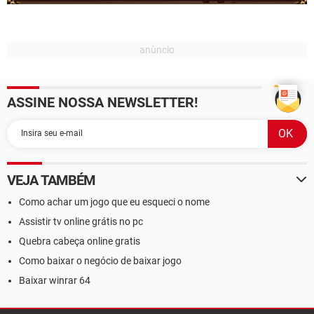
ASSINE NOSSA NEWSLETTER!
VEJA TAMBÉM
Como achar um jogo que eu esqueci o nome
Assistir tv online grátis no pc
Quebra cabeça online gratis
Como baixar o negócio de baixar jogo
Baixar winrar 64