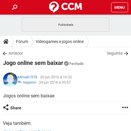
MENU
INÍCIO
JOGOS
WHATSAPP
DICAS
Fórum
Videogames e jogos online
CELULAR
FACEBOOK
JOGOS
WHATSAPP
DOWNLOADS
Anterior
Seguinte
OUTLOOK
EXCEL
CELULAR
FACEBOOK
Jogo online sem baixar
INSTAGRAM
JOGOS
GMAIL
WHATSAPP
Fechado
FÓRUM
OUTLOOK
EXCEL
GUIA DE COMPRAS
CELULAR
FACEBOOK
Mimati1978
- 20 jun 2016 à 10:32
INSTAGRAM
JOGOS
GMAIL
WHATSAPP
GLOSSÁRIO
Napeon
-
24 jun 2016 à 05:57
OUTLOOK
EXCEL
GUIA DE COMPRAS
CELULAR
FACEBOOK
INSTAGRAM
JOGOS
GMAIL
WHATSAPP
Jogos online sem baixae
OUTLOOK
EXCEL
GUIA DE COMPRAS
CELULAR
FACEBOOK
Share
INSTAGRAM
GMAIL
OUTLOOK
EXCEL
GUIA DE COMPRAS
Veja também:
INSTAGRAM
GMAIL