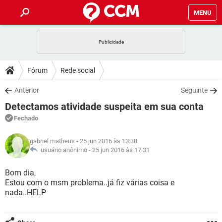
MENU
INÍCIO
JOGOS
WHATSAPP
DICAS
Fórum
Rede social
CELULAR
FACEBOOK
JOGOS
WHATSAPP
DOWNLOADS
Anterior
Seguinte
OUTLOOK
EXCEL
CELULAR
FACEBOOK
Detectamos atividade suspeita em sua conta
INSTAGRAM
JOGOS
GMAIL
WHATSAPP
FÓRUM
OUTLOOK
EXCEL
Fechado
GUIA DE COMPRAS
CELULAR
FACEBOOK
INSTAGRAM
JOGOS
GMAIL
WHATSAPP
GLOSSÁRIO
OUTLOOK
gabriel matheus
- 25 jun 2016 às 13:38
EXCEL
GUIA DE COMPRAS
CELULAR
FACEBOOK
usuário anônimo -
25 jun 2016 às 17:31
INSTAGRAM
JOGOS
GMAIL
WHATSAPP
OUTLOOK
EXCEL
Bom dia,
GUIA DE COMPRAS
CELULAR
FACEBOOK
Estou com o msm problema..já fiz várias coisa e
INSTAGRAM
GMAIL
nada..HELP
OUTLOOK
EXCEL
GUIA DE COMPRAS
INSTAGRAM
GMAIL