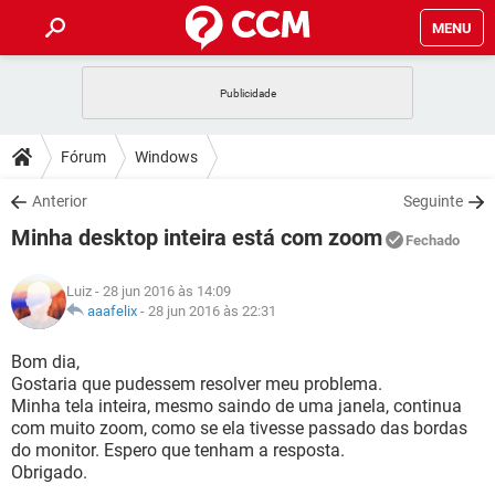
MENU
INÍCIO
JOGOS
WHATSAPP
DICAS
Fórum
Windows
CELULAR
FACEBOOK
JOGOS
WHATSAPP
DOWNLOADS
Anterior
Seguinte
OUTLOOK
EXCEL
CELULAR
FACEBOOK
Minha desktop inteira está com zoom
INSTAGRAM
JOGOS
GMAIL
WHATSAPP
Fechado
FÓRUM
OUTLOOK
EXCEL
GUIA DE COMPRAS
CELULAR
FACEBOOK
Luiz
- 28 jun 2016 às 14:09
INSTAGRAM
JOGOS
GMAIL
WHATSAPP
GLOSSÁRIO
aaafelix
-
28 jun 2016 às 22:31
OUTLOOK
EXCEL
GUIA DE COMPRAS
CELULAR
FACEBOOK
INSTAGRAM
JOGOS
GMAIL
WHATSAPP
Bom dia,
OUTLOOK
EXCEL
Gostaria que pudessem resolver meu problema.
GUIA DE COMPRAS
CELULAR
FACEBOOK
Minha tela inteira, mesmo saindo de uma janela, continua
INSTAGRAM
GMAIL
com muito zoom, como se ela tivesse passado das bordas
OUTLOOK
EXCEL
GUIA DE COMPRAS
do monitor. Espero que tenham a resposta.
INSTAGRAM
GMAIL
Obrigado.