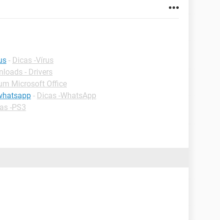
us
-
Dicas -Vírus
loads - Drivers
um Microsoft Office
 whatsapp
-
Dicas -WhatsApp
as -PS3