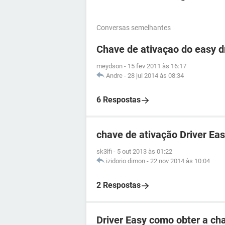
Conversas semelhantes
Chave de ativaçao do easy d
meydson
-
15 fev 2011 às 16:17
Andre
-
28 jul 2014 às 08:34
6 Respostas
chave de ativação Driver Ea
sk3lfi
-
5 out 2013 às 01:22
izidorio dimon
-
22 nov 2014 às 10:04
2 Respostas
Driver Easy como obter a ch