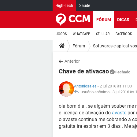
High-Tech
Saúde
FÓRUM
DICAS
JOGOS
WHATSAPP
CELULAR
FACEBOOK
Fórum
Softwares e aplicativos
Anterior
Chave de ativacao
Fechado
Antoniosales
- 2 jul 2016 às 11:00
usuário anônimo -
3 jul 2016 às 
ola bom dia , se alguém souber me 
e licença de ativação do
avaste
por 
o avaste continua me cobrando a co
gratuita ira espirar em 3 dias . Me 