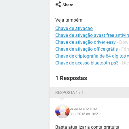
Share
Veja também:
Chave de ativacao
Chave de ativação avast free antivir
Chave de ativação driver easy
-
Down
Chave de ativação office grátis
-
Fór
Chave de criptografia de 64 dígitos
Chave de acesso bluetooth ps3
-
Dic
1 Respostas
RESPOSTA 1 / 1
usuário anônimo
3 jul 2016 às 16:21
Basta atualizar a conta gratuita.