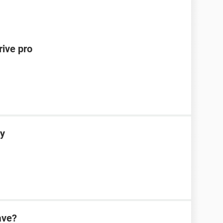
rive pro
sy
ave?