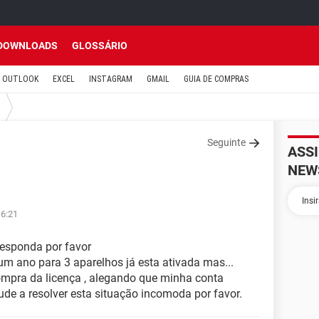
DOWNLOADS
GLOSSÁRIO
OUTLOOK
EXCEL
INSTAGRAM
GMAIL
GUIA DE COMPRAS
Seguinte
ASS
NEW
16:21
responda por favor
um ano para 3 aparelhos já esta ativada mas...
mpra da licença , alegando que minha conta
ajude a resolver esta situação incomoda por favor.