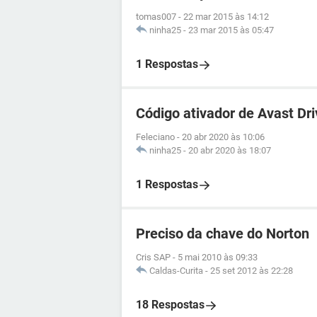
tomas007
-
22 mar 2015 às 14:12
ninha25
-
23 mar 2015 às 05:47
1 Respostas
Código ativador de Avast Dr
Feleciano
-
20 abr 2020 às 10:06
ninha25
-
20 abr 2020 às 18:07
1 Respostas
Preciso da chave do Norton
Cris SAP
-
5 mai 2010 às 09:33
Caldas-Curita
-
25 set 2012 às 22:28
18 Respostas