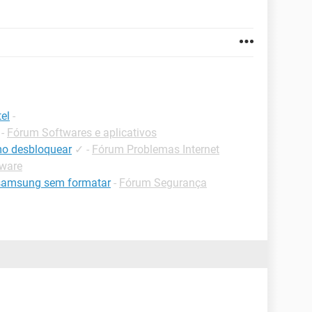
el
-
-
Fórum Softwares e aplicativos
mo desbloquear
✓
-
Fórum Problemas Internet
ware
 samsung sem formatar
-
Fórum Segurança