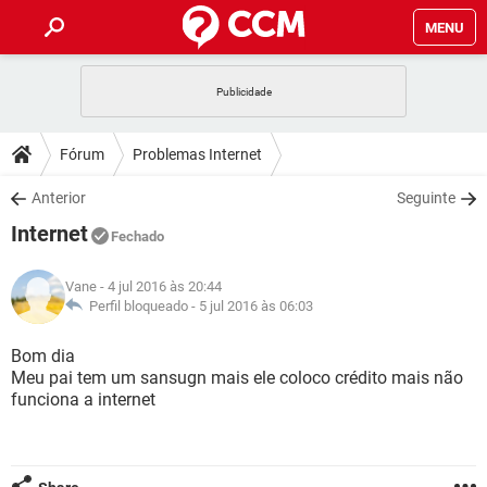
MENU
INÍCIO
JOGOS
WHATSAPP
DICAS
Fórum
Problemas Internet
CELULAR
FACEBOOK
JOGOS
WHATSAPP
DOWNLOADS
Anterior
Seguinte
OUTLOOK
EXCEL
CELULAR
FACEBOOK
Internet
INSTAGRAM
JOGOS
GMAIL
WHATSAPP
Fechado
FÓRUM
OUTLOOK
EXCEL
GUIA DE COMPRAS
CELULAR
FACEBOOK
Vane
- 4 jul 2016 às 20:44
INSTAGRAM
JOGOS
GMAIL
WHATSAPP
GLOSSÁRIO
Perfil bloqueado -
5 jul 2016 às 06:03
OUTLOOK
EXCEL
GUIA DE COMPRAS
CELULAR
FACEBOOK
INSTAGRAM
JOGOS
GMAIL
WHATSAPP
Bom dia
OUTLOOK
EXCEL
Meu pai tem um sansugn mais ele coloco crédito mais não
GUIA DE COMPRAS
CELULAR
FACEBOOK
funciona a internet
INSTAGRAM
GMAIL
OUTLOOK
EXCEL
GUIA DE COMPRAS
INSTAGRAM
GMAIL