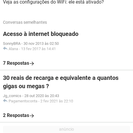
Veja as configurações do WiFi: ele está ativado?
Conversas semelhantes
Acesso à internet bloqueado
SonnyBRA
-
30 nov 2013 às 02:50
Alana
-
13 fev 2017 às 14:41
7 Respostas
30 reais de recarga e equivalente a quantos
gigas ou megas ?
Jg_comics
-
28 out 2020 às 20:43
Pagamentoconta
-
2 fev 2021 às 22:10
2 Respostas