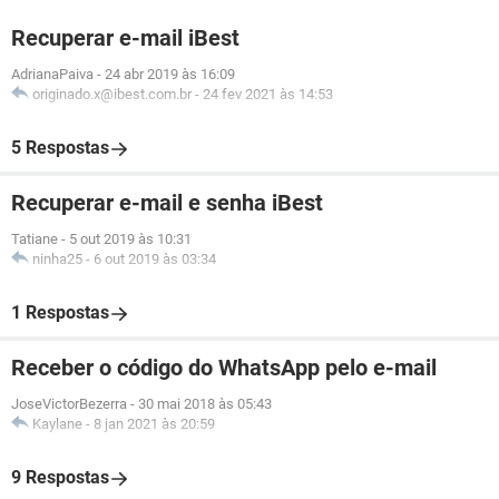
Recuperar e-mail iBest
AdrianaPaiva
-
24 abr 2019 às 16:09
originado.x@ibest.com.br
-
24 fev 2021 às 14:53
5 Respostas
Recuperar e-mail e senha iBest
Tatiane
-
5 out 2019 às 10:31
ninha25
-
6 out 2019 às 03:34
1 Respostas
Receber o código do WhatsApp pelo e-mail
JoseVictorBezerra
-
30 mai 2018 às 05:43
Kaylane
-
8 jan 2021 às 20:59
9 Respostas