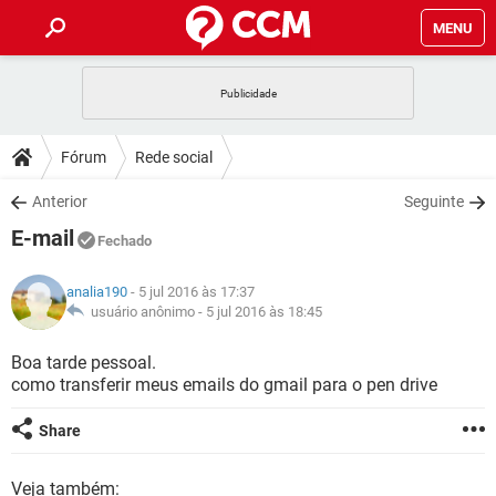
MENU
INÍCIO
JOGOS
WHATSAPP
DICAS
Fórum
Rede social
CELULAR
FACEBOOK
JOGOS
WHATSAPP
DOWNLOADS
Anterior
Seguinte
OUTLOOK
EXCEL
CELULAR
FACEBOOK
E-mail
INSTAGRAM
JOGOS
GMAIL
WHATSAPP
Fechado
FÓRUM
OUTLOOK
EXCEL
GUIA DE COMPRAS
CELULAR
FACEBOOK
analia190
- 5 jul 2016 às 17:37
INSTAGRAM
JOGOS
GMAIL
WHATSAPP
GLOSSÁRIO
usuário anônimo -
5 jul 2016 às 18:45
OUTLOOK
EXCEL
GUIA DE COMPRAS
CELULAR
FACEBOOK
INSTAGRAM
JOGOS
GMAIL
WHATSAPP
Boa tarde pessoal.
OUTLOOK
EXCEL
como transferir meus emails do gmail para o pen drive
GUIA DE COMPRAS
CELULAR
FACEBOOK
INSTAGRAM
GMAIL
OUTLOOK
EXCEL
Share
GUIA DE COMPRAS
INSTAGRAM
GMAIL
Veja também: