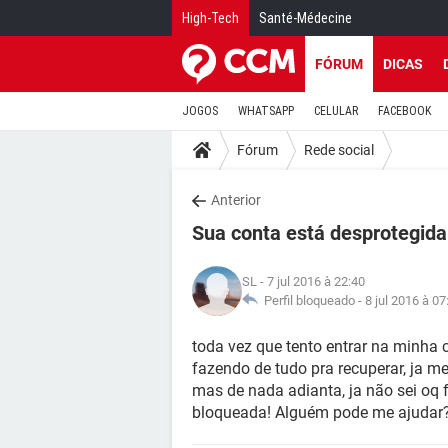
High-Tech
Santé-Médecine
FÓRUM
DICAS
JOGOS
WHATSAPP
CELULAR
FACEBOOK
Fórum
Rede social
Anterior
Sua conta está desprotegida
SL
- 7 jul 2016 à 22:40
Perfil bloqueado -
8 jul 2016 à 07
toda vez que tento entrar na minha c
fazendo de tudo pra recuperar, ja me
mas de nada adianta, ja não sei oq f
bloqueada! Alguém pode me ajudar? 