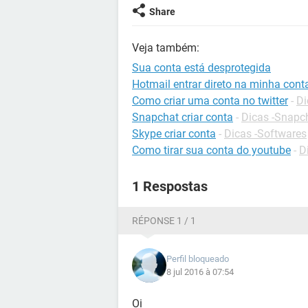
Share
Veja também:
Sua conta está desprotegida
Hotmail entrar direto na minha cont
Como criar uma conta no twitter
-
Di
Snapchat criar conta
-
Dicas -Snapc
Skype criar conta
-
Dicas -Softwares
Como tirar sua conta do youtube
-
D
1 Respostas
RÉPONSE 1 / 1
Perfil bloqueado
8 jul 2016 à 07:54
Oi