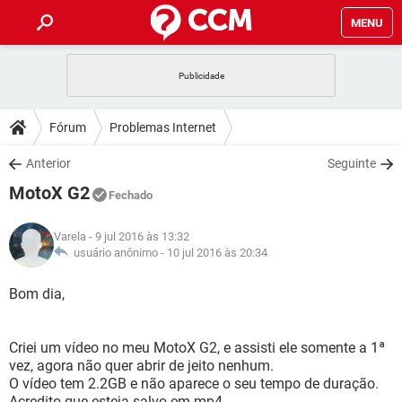
MENU
INÍCIO
JOGOS
WHATSAPP
DICAS
Fórum
Problemas Internet
CELULAR
FACEBOOK
JOGOS
WHATSAPP
DOWNLOADS
Anterior
Seguinte
OUTLOOK
EXCEL
CELULAR
FACEBOOK
MotoX G2
INSTAGRAM
JOGOS
GMAIL
WHATSAPP
Fechado
FÓRUM
OUTLOOK
EXCEL
GUIA DE COMPRAS
CELULAR
FACEBOOK
Varela
- 9 jul 2016 às 13:32
INSTAGRAM
JOGOS
GMAIL
WHATSAPP
GLOSSÁRIO
usuário anônimo -
10 jul 2016 às 20:34
OUTLOOK
EXCEL
GUIA DE COMPRAS
CELULAR
FACEBOOK
INSTAGRAM
JOGOS
GMAIL
WHATSAPP
Bom dia,
OUTLOOK
EXCEL
GUIA DE COMPRAS
CELULAR
FACEBOOK
INSTAGRAM
GMAIL
Criei um vídeo no meu MotoX G2, e assisti ele somente a 1ª
OUTLOOK
EXCEL
GUIA DE COMPRAS
vez, agora não quer abrir de jeito nenhum.
INSTAGRAM
GMAIL
O vídeo tem 2.2GB e não aparece o seu tempo de duração.
Acredito que esteja salvo em mp4.