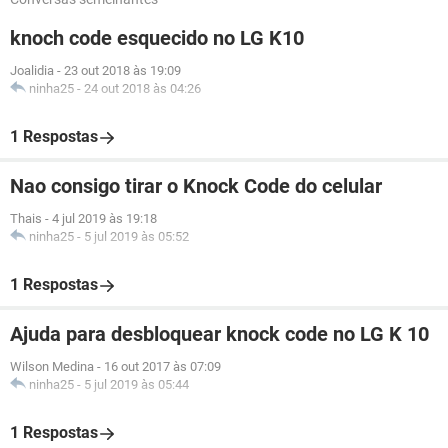
knoch code esquecido no LG K10
Joalidia
-
23 out 2018 às 19:09
ninha25
-
24 out 2018 às 04:26
1 Respostas
Nao consigo tirar o Knock Code do celular
Thais
-
4 jul 2019 às 19:18
ninha25
-
5 jul 2019 às 05:52
1 Respostas
Ajuda para desbloquear knock code no LG K 10
Wilson Medina
-
16 out 2017 às 07:09
ninha25
-
5 jul 2019 às 05:44
1 Respostas