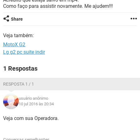
GUIA DE COMPRAS
Como faço para assistir novamente. Me ajudem!!!
Share
Veja também:
MotoX G2
Lg g2 pc suite indir
1 Respostas
RESPOSTA 1 / 1
usuário anônimo
10 jul 2016 às 20:34
Veja com sua Operadora.
Conversas semelhantes