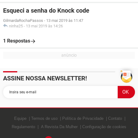
Esqueci a senha do Knock code
GilmardaRochaPassos
-
13 mai 2019 às 11:47
ninha25
-
13 mai 2019 às 14:26
1 Respostas
ASSINE NOSSA NEWSLETTER!
Equipe
Termos de uso
Política de Privacidade
Contato
Regulamento
A Revista Da Mulher
Configuração de cookies