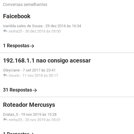
Conversas semelhantes
Faicebook
ivanilda sales de Souza
-
29 dez 2016 às 16:34
ninha25
-
30 dez 2016 às 05:00
1 Respostas
192.168.1.1 nao consigo acessar
Gleyciane
-
7 set 2017 às 23:41
Usurio
-
11 nov 2018 às 00:17
31 Respostas
Roteador Mercusys
Dratax_5
-
19 nov 2019 às 15:28
ninha25
-
20 nov 2019 às 05:01