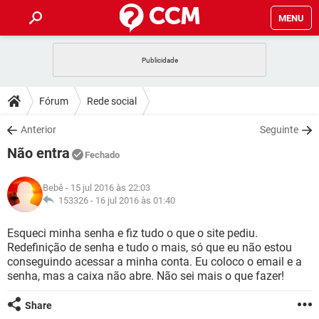
MENU
INÍCIO
JOGOS
WHATSAPP
DICAS
Fórum
Rede social
CELULAR
FACEBOOK
JOGOS
WHATSAPP
DOWNLOADS
Anterior
Seguinte
OUTLOOK
EXCEL
CELULAR
FACEBOOK
Não entra
INSTAGRAM
JOGOS
GMAIL
WHATSAPP
Fechado
FÓRUM
OUTLOOK
EXCEL
GUIA DE COMPRAS
CELULAR
FACEBOOK
Bebê
- 15 jul 2016 às 22:03
INSTAGRAM
JOGOS
GMAIL
WHATSAPP
GLOSSÁRIO
153326 -
16 jul 2016 às 01:40
OUTLOOK
EXCEL
GUIA DE COMPRAS
CELULAR
FACEBOOK
INSTAGRAM
JOGOS
GMAIL
WHATSAPP
Esqueci minha senha e fiz tudo o que o site pediu.
OUTLOOK
EXCEL
Redefinição de senha e tudo o mais, só que eu não estou
GUIA DE COMPRAS
CELULAR
FACEBOOK
conseguindo acessar a minha conta. Eu coloco o email e a
INSTAGRAM
GMAIL
senha, mas a caixa não abre. Não sei mais o que fazer!
OUTLOOK
EXCEL
GUIA DE COMPRAS
INSTAGRAM
GMAIL
Share