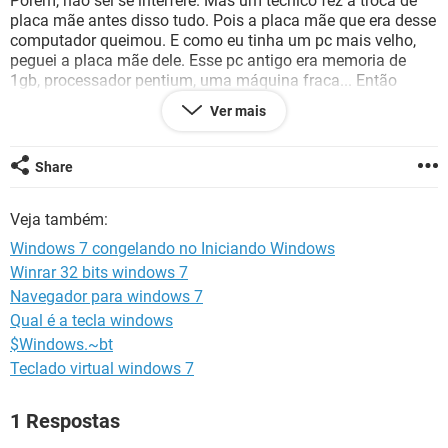
Porém, não sei se interfere. Mas um técnico fez a troca de
GUIA DE COMPRAS
placa mãe antes disso tudo. Pois a placa mãe que era desse
computador queimou. E como eu tinha um pc mais velho,
peguei a placa mãe dele. Esse pc antigo era memoria de
1gb, processador pentium, uma máquina fraca... Então
peguei apenas a placa mãe e coloquei o processor, memoria
Ver mais
e hd do pc que estava estragado. Desde então, este
problema me persegue. Gostaria de saber, se alguém pode
me ajudar, por favor...
Share
Veja também:
Windows 7 congelando no Iniciando Windows
Winrar 32 bits windows 7
Navegador para windows 7
Qual é a tecla windows
$Windows.~bt
Teclado virtual windows 7
1 Respostas