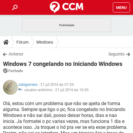
MENU
INÍCIO
JOGOS
WHATSAPP
DICAS
Fórum
Windows
CELULAR
FACEBOOK
JOGOS
WHATSAPP
DOWNLOADS
Anterior
Seguinte
OUTLOOK
EXCEL
CELULAR
FACEBOOK
Windows 7 congelando no Iniciando Windows
INSTAGRAM
JOGOS
GMAIL
WHATSAPP
FÓRUM
OUTLOOK
EXCEL
Fechado
GUIA DE COMPRAS
CELULAR
FACEBOOK
INSTAGRAM
JOGOS
GMAIL
WHATSAPP
GLOSSÁRIO
OUTLOOK
Jubigorneis
- 21 jul 2016 às 01:54
EXCEL
GUIA DE COMPRAS
CELULAR
FACEBOOK
usuário anônimo -
21 jul 2016 às 10:30
INSTAGRAM
JOGOS
GMAIL
WHATSAPP
OUTLOOK
EXCEL
Olá, estou com um problema que não se ajeita de forma
GUIA DE COMPRAS
CELULAR
FACEBOOK
alguma. Sempre que ligo o pc, fica congelado no Iniciando
INSTAGRAM
GMAIL
Windows e não sai dali, posso deixar horas, dias e nao
OUTLOOK
EXCEL
GUIA DE COMPRAS
inicia. Ja formatei o pc varias vezes, mas funciona 1 dia e
INSTAGRAM
GMAIL
acontece isso. Ja troquei o hd pra ver se era esse problema.